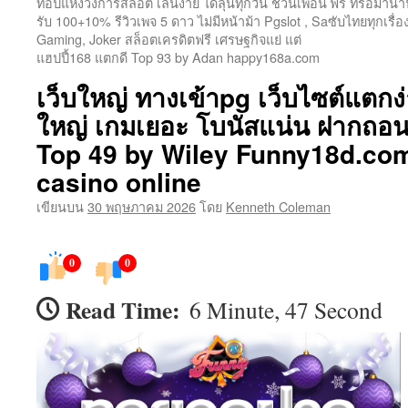
ท็อปแห่งวงการสล็อต เล่นง่าย ได้ลุ้นทุกวัน ชวนเพื่อน
ฟรี ที่รอมานา
รับ 100+10% รีวิวเพจ 5 ดาว ไม่มีหน้าม้า Pgslot , Sa
ซับไทยทุกเรื่
เนื้อหา
Gaming, Joker สล็อตเครดิตฟรี เศรษฐกิจแย่ แต่
แฮปปี้168 แตกดี Top 93 by Adan happy168a.com
เว็บใหญ่ ทางเข้าpg เว็บไซต์แตกง่
ใหญ่ เกมเยอะ โบนัสแน่น ฝากถอนไ
Top 49 by Wiley Funny18d.co
casino online
เขียนบน
30 พฤษภาคม 2026
โดย
Kenneth Coleman
0
0
Read Time:
6 Minute, 47 Second