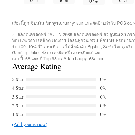
0
%
เรื่องนี้ถูกเขียนใน
funny18
,
funny18.in
และติดป้ายกำกับ
PGSlot
,
←
สล็อตเครดิตฟรี 25 JUN 2569 สล็อตเครดิตฟรี ตัว
ดูหนัง 30 กร
ท็อปแห่งวงการสล็อต เล่นง่าย ได้ลุ้นทุกวัน ชวนเพื่อน
ฟรี ที่รอมานา
รับ 100+10% รีวิวเพจ 5 ดาว ไม่มีหน้าม้า Pgslot , Sa
ซับไทยทุกเรื่
Gaming, Joker สล็อตเครดิตฟรี เศรษฐกิจแย่ แต่
แฮปปี้168 แตกดี Top 93 by Adan happy168a.com
Average Rating
5 Star
0%
4 Star
0%
3 Star
0%
2 Star
0%
1 Star
0%
(Add your review)