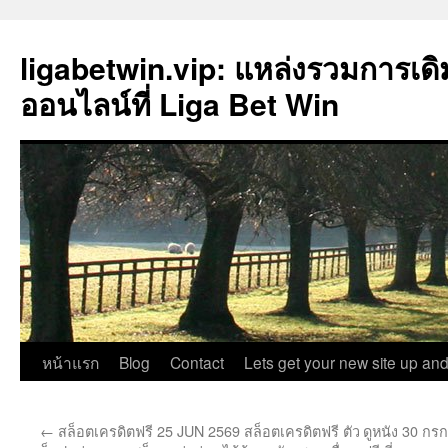
ligabetwin.vip: แหล่งรวมการเด
ออนไลน์ที่ Liga Bet Win
ข้าม
หน้าแรก
Blog
Contact
Lets get your new site up and
ไป
←
สล็อตเครดิตฟรี 25 JUN 2569 สล็อตเครดิตฟรี ตัว
ดูหนัง 30 กร
ยัง