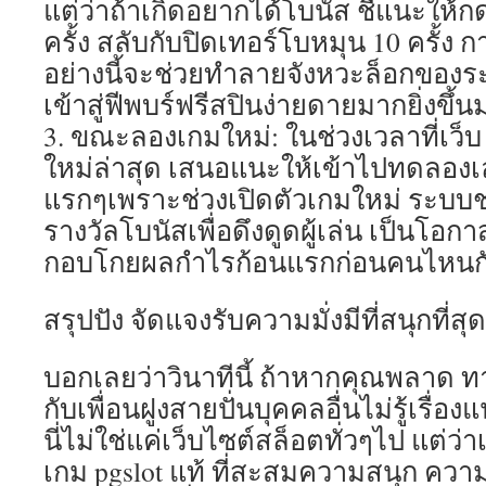
แต่ว่าถ้าเกิดอยากได้โบนัส ชี้แนะให้
ครั้ง สลับกับปิดเทอร์โบหมุน 10 ครั้ง 
อย่างนี้จะช่วยทำลายจังหวะล็อกของร
เข้าสู่ฟีพบร์ฟรีสปินง่ายดายมากยิ่งขึ้
3. ขณะลองเกมใหม่: ในช่วงเวลาที่เว็บ
ใหม่ล่าสุด เสนอแนะให้เข้าไปทดลองเ
แรกๆเพราะช่วงเปิดตัวเกมใหม่ ระบ
รางวัลโบนัสเพื่อดึงดูดผู้เล่น เป็นโอก
กอบโกยผลกำไรก้อนแรกก่อนคนไหนกั
สรุปปัง จัดแจงรับความมั่งมีที่สนุกที่สุ
บอกเลยว่าวินาทีนี้ ถ้าหากคุณพลาด ท
กับเพื่อนฝูงสายปั่นบุคคลอื่นไม่รู้เรื่อง
นี่ไม่ใช่แค่เว็บไซต์สล็อตทั่วๆไป แต่ว่
เกม pgslot แท้ ที่สะสมความสนุก ความ