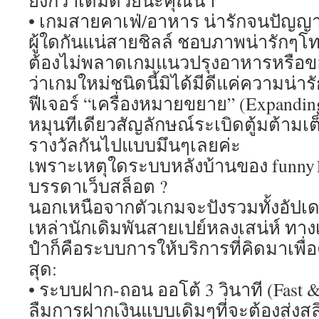
ยิ่งกว่าเดิมด้วยนะคุณน้า
• เกมสายคาเฟ่/อาหาร น่ารักจนปัญญา
ผู้ใดกันแน่สายชิลล์ ชอบภาพน่ารักๆโ
ต้องไม่พลาดเกมแนวปรุงอาหารหรือ
ว่าเกมใหม่ชนิดนี้มิได้มีดีแค่ความน่
ฟีเจอร์ “เครื่องหมายขยาย” (Expandin
หมุนทีเดียวสัญลักษณ์ระเบิดตู้มต้ามเต
รางวัลกันไปแบบมึนๆเลยค่ะ
เพราะเหตุใดระบบหลังบ้านของ funny18 
บรรดาเว็บสล็อต ?
นอกเหนือจากตัวเกมจะปังรวมทั้งอัปเดตไ
เหล่านักเดิมพันสายเปย์หลงเสน่ห์ ทาง
ปำก็คือระบบการให้บริการที่คิดมาเพื
สุด:
• ระบบฝาก-ถอน ออโต้ 3 วินาที (Fast &
ลืมการฝากเงินแบบเดิมๆที่จะต้องส่งสล