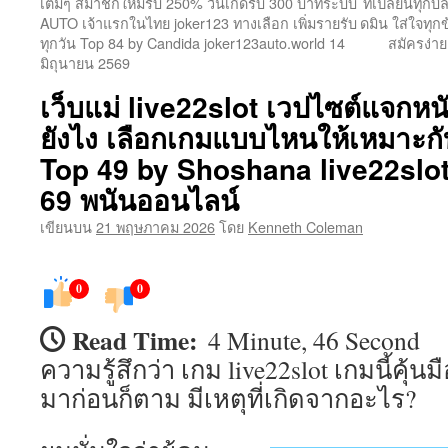
เต็มๆ สมาชิกใหม่รับ 250% วันเกิดรับ 300 บาทระบบ
ที่เปลี่ยนทุกบ
AUTO เจ้าแรกในไทย joker123 ทางเลือก เพิ่มรายรับ
ดมิน ใส่ใจทุกข
เนื้อหา
ทุกวัน Top 84 by Candida joker123auto.world 14
สมัครง่าย
มิถุนายน 2569
เว็บแม่ live22slot เวปไซต์แจกหน
ยังไง เลือกเกมแบบไหนให้เหมาะกั
Top 49 by Shoshana live22slo
69 พนันออนไลน์
เขียนบน
21 พฤษภาคม 2026
โดย
Kenneth Coleman
0
0
Read Time:
4 Minute, 46 Second
ความรู้สึกว่า เกม live22slot เกมนี้คุ้น
มาก่อนก็ตาม มีเหตุที่เกิดจากอะไร?