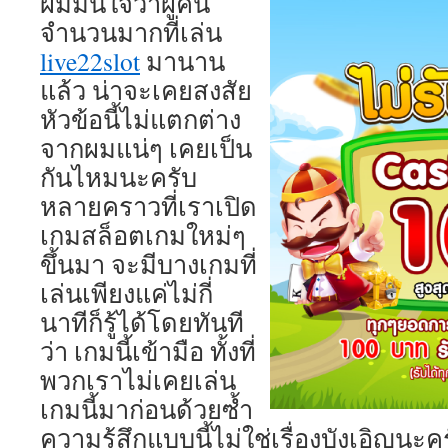
ผมมั่นใจว่าผู้คน
จำนวนมากที่เล่น
live22slot
มานาน
แล้ว น่าจะเคยสงสัย
หัวข้อนี้ไม่แตกต่าง
จากผมแน่ๆ เคยเป็น
กันไหมนะครับ
หลายคราวที่เราเปิด
เกมสล็อตเกมใหม่ๆ
ขึ้นมา จะมีบางเกมที่
เล่นเพียงแค่ไม่กี่
นาทีก็รู้ได้โดยทันที
ว่า เกมนี้เข้ามือ ทั้งที่
พวกเราไม่เคยเล่น
เกมนี้มาก่อนด้วยซ้ำ
ความรู้สึกแบบนี้ไม่ใช่เรื่องบังเอิญนะค