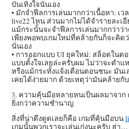
บันเทิงใจนั่นเอง
• มักจำฟีลการเล่นมากกว่าเนื้อหา: เ
live22 ไหน ส่วนมากไม่ได้จำรายละเ
แม้กระนั้นจะจำฟีลการเล่นมากกว่าว่าต
เพียงพอพบเกมใหม่ที่คล้ายกันก็จะคิดว่
นั่นเอง
• การออกแบบ UI ยุคใหม่: สล็อตในตอนน
แบบตั้งใจเลยล่ะครับผม ไม่ว่าจะตำแหน่
หรือแม้กระทั้งแจ้งเตือนตอนชนะ มันเลย
เคยได้ง่ายมาก ด้วยเหตุว่ามันคล้ายกั
3. ความคุ้นมือหลายหนเป็นผลมาจาก 
ยิ่งกว่าความชำนาญ
สิ่งที่น่าดึงดูดเลยก็คือ เกมที่คุ้นมือบน
l
เกมนั้นพวกเราจะเล่นเก่งนะครับ ฮ่า… ด