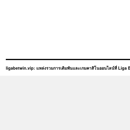
ligabetwin.vip: แหล่งรวมการเดิมพันและเกมคาสิโนออนไลน์ที่ Liga 