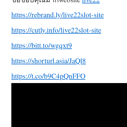
https://rebrand.ly/live22slot-site
https://cutly.info/live22slot-site
https://bitt.to/wgqxt9
https://shorturl.asia/JaQl8
https://t.co/b9C4pQnFFO