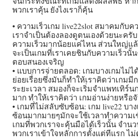
จนกระทั่งขณะที่เกมแสดงผลลัพธ์ หากจัง
พวกเราคุ้น ยังไงเราก็คุ้น
• ความเร็วเกม live22slot สมาคมกับค
เราจำเป็นต้องลองดูตนเองด้วยนะครับว
ความเร็วมากน้อยแค่ไหน ส่วนใหญ่แล้ว
จะเป็นเกมที่เราเคยชินกับความเร็วนั้นๆ
ตอบสนองเจริญ
• แบบการจ่ายตลอด: เกมบางเกมไม่ได้จ
ย่อยเรื่อยซึ่งมันก็ทำให้เราคิดว่าเกม
ระยะเวลา สมองก็จะเริ่มจำแพทเทิร์นการ
มาก ทำให้เราคิดว่า เกมอ่านง่ายหรือจั
• เกมที่ไม่สลับซับซ้อน: เกม live22 บา
ซ้อนมากมายๆมักจะใช้เวลาทำความเข้
เกมที่พวกเราจะคุ้นมือได้เร็วนั้น จำน
พวกเราเข้าใจหลักการตั้งแต่ทีแรก ไม