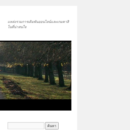
แหล่งรวมการเดิมพันออนไลน์และเกมคาสิ
โนที่น่าสนใจ