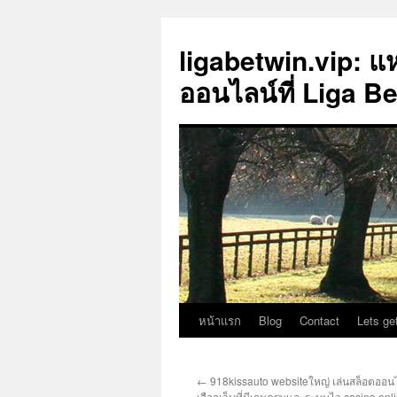
ligabetwin.vip: 
ออนไลน์ที่ Liga B
หน้าแรก
Blog
Contact
Lets ge
ข้าม
ไป
←
918kissauto websiteใหญ่ เล่นสล็อตออนไล
ยัง
เลือกเว็บที่มีเกมครบและระบบไว casino onli