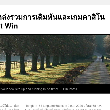
แหล่งรวมการเดิมพันและเกมคาสิโน
et Win
t your new site up and running in no time!
Pin Posts
น์ให้สนุก ต้อง
Tangtem168 tangtem168d.com 9 ก.ค. 2026 สล็อต168 การ
ne เว็บเปิดใหม่
เดิมพันออนไลน์ ที่โปร่งใส่ที่สุด ผู้ใช้ใหม่รับของขวัญ 50 ยูสเดียว