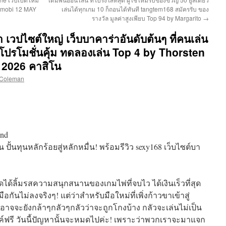
o.mobi 12 MAY
เล่นได้ทุกเกม 10 ก็ถอนได้ทันที tangtem168 สมัครรับ ของ
รางวัล มูลค่าสูงเพียบ Top 94 by Margarito
→
่า เวปไซต์ใหญ่ เว็บบาคาร่าอันดับต้นๆ ที่คนเล่น
น โปรโมชั่นคุ้ม ทดลองเล่น Top 4 by Thorsten
 2026 คาสิโน
 Coleman
ond
ปั้นทุนหลักร้อยสู่หลักหมื่น! พร้อมรีวิว sexy168 เว็บไซต์บา
ิดได้ลิ้มรสความสนุกสนานของเกมไพ่ที่จบไว ได้เงินเร็วที่สุด
กันไม่ลงจริงๆ! แต่ว่าสำหรับมือใหม่ที่เพิ่งก้าวขาเข้าสู่
อาจจะยังกล้าๆกลัวๆกลัวว่าจะถูกโกงบ้าง กลัวจะเล่นไม่เป็น
ังค์ฟรี วันนี้ปัญหานั้นจะหมดไปค่ะ! เพราะว่าพวกเราจะมาแจก