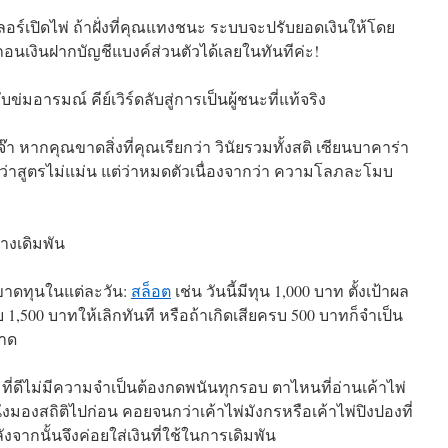
ีลเลอร์เปิดไพ่ ถ้าฝั่งที่คุณแทงชนะ ระบบจะปรับยอดเงินให้โดย
ถอนเงินฝากบัญชีแบงค์ส่วนตัวได้เลยในทันทีค่ะ!
่มอารมณ์ คีย์เวิร์ดลับสู่การเป็นผู้ชนะที่แท้จริง
๊า หากคุณขาดสิ่งที่คุณเรียกว่า วินัยรวมทั้งสติ เซียนบาคาร่า
่าสูตรไม่แม่น แต่ว่าหมดตัวเนื่องจากว่า ความโลภละโมบ
วางเดิมพัน
ขาดทุนในแต่ละวัน:
สล็อต
เช่น วันนี้มีทุน 1,000 บาท ตั้งเป้าผล
รบ 1,500 บาทให้เลิกทันที หรือถ้าเกิดเสียครบ 500 บาทก็จำเป็น
ขาด
ที่ดีไม่มีความจำเป็นต้องกดพนันทุกรอบ ตาไหนที่อ่านเค้าไพ่
อนั่งมองสถิติไปก่อน คอยจนกว่าเค้าไพ่มังกรหรือเค้าไพ่ปิงปองที่
จากนั้นจึงค่อยใส่เงินที่ใช้ในการเดิมพัน