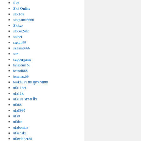
Slot
Slot Online
slot168
slotgame6666
Slotxo
slotxo24hr
soibet
sretthi99
ssgame666
ssru
suppergame
tangtem168
teenoi888
temmax69
tookhuay 88 ถูกหวย88
ufa11bet
ufa11k
ufa191 ทางเข้า
ufa88
ufa8997
ufa9
ufabet
ufabombx
ufasnake
ufawinner88