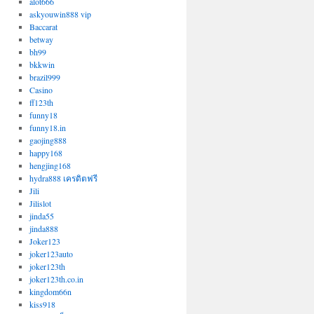
alot666
askyouwin888 vip
Baccarat
betway
bh99
bkkwin
brazil999
Casino
ff123th
funny18
funny18.in
gaojing888
happy168
hengjing168
hydra888 เครดิตฟรี
Jili
Jilislot
jinda55
jinda888
Joker123
joker123auto
joker123th
joker123th.co.in
kingdom66n
kiss918