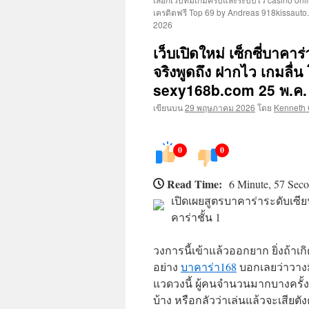
เครดิตฟรี Top 69 by Andreas 918kissaut
เนื้อหา
2026
เว็บเปิดใหม่ เซ็กซี่บาคาร
จริงพูดถึง ฝากไว เกมลื่
sexy168b.com 25 พ.ค.
เขียนบน
29 พฤษภาคม 2026
โดย
Kenneth
0
0
Read Time:
6 Minute, 57 Sec
เปิดเผยสูตรบาคาร่าระดับเซียน 
คาร่าชั้น 1
วงการนี้เข้าแล้วออกยาก ยิ่งถ้าเก
อย่าง
บาคาร่า168
บอกเลยว่าวางมือ
แวดวงนี้ ผู้คนจำนวนมากบางครั้ง
บ้าง หรือกลัวว่าเล่นแล้วจะเสียต