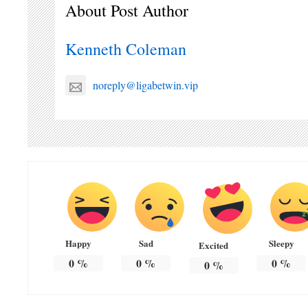
About Post Author
Kenneth Coleman
noreply@ligabetwin.vip
Happy
Sad
Sleepy
Excited
0
%
0
%
0
%
0
%