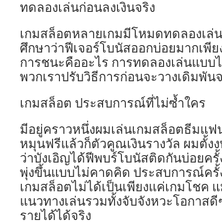
ทดลองเล่นก่อนลงเงินจริง
เกมสล็อตหลายเกมมีโหมดทดลองเล่นฟรี
ศึกษาว่าฟีเจอร์โบนัสออกบ่อยมากเพีย
การชนะคืออะไร การทดลองเล่นแบบไม่เ
พวกเราปรับวิธีการก่อนจะวางเดิมพันจ
เกมสล็อต ประสบการณ์ที่ไม่ซ้ำใคร
มีอยู่คราวหนึ่งผมเล่นเกมสล็อตธีมแฟนต
หมุนฟรีแล้วก็ตัวคูณเงินรางวัล ผมตั้ง
ว่าบังเอิญได้ฟีพบร์โบนัสติดกันบ่อยครั
พุ่งขึ้นแบบไม่คาดคิด ประสบการณ์ครั้งน
เกมสล็อตไม่ได้เป็นเพียงแค่เกมโชค แม้ก
แนวทางเล่นรวมทั้งจับจังหวะโอกาสดี
รายได้ได้จริง