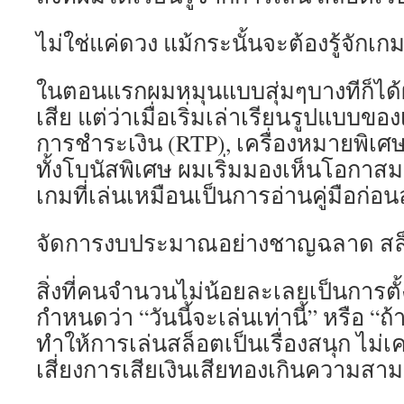
ไม่ใช่แค่ดวง แม้กระนั้นจะต้องรู้จักเก
ในตอนแรกผมหมุนแบบสุ่มๆบางทีก็ได้ผ
เสีย แต่ว่าเมื่อเริ่มเล่าเรียนรูปแบบขอ
การชำระเงิน (RTP), เครื่องหมายพิเศ
ทั้งโบนัสพิเศษ ผมเริ่มมองเห็นโอกาสมาก
เกมที่เล่นเหมือนเป็นการอ่านคู่มือก่
จัดการงบประมาณอย่างชาญฉลาด สล็
สิ่งที่คนจำนวนไม่น้อยละเลยเป็นการตั
กำหนดว่า “วันนี้จะเล่นเท่านี้” หรือ “ถ้
ทำให้การเล่นสล็อตเป็นเรื่องสนุก ไม่
เสี่ยงการเสียเงินเสียทองเกินความสา