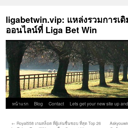
ligabetwin.vip: แหล่งรวมการเด
ออนไลน์ที่ Liga Bet Win
ข้าม
หน้าแรก
Blog
Contact
Lets get your new site up and
ไป
←
Royal558 เกมสล็อต ที่ผู้เล่นชื่นชอบ ที่สุด Top 26
Askyouwin
ยัง