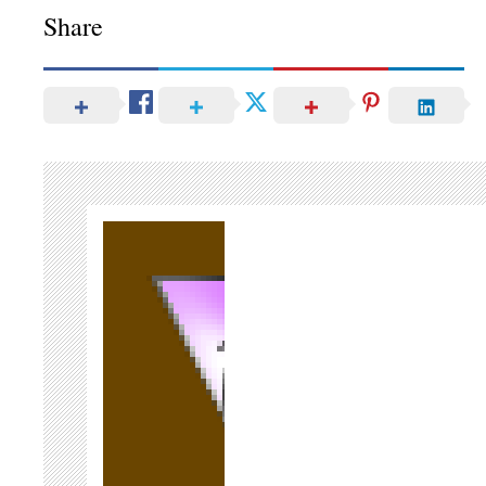
Share