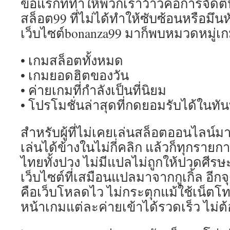
ข้อแรกที่ทำให้พวกเราว้าวคือการจัดตี
สล็อต99 ที่ไม่ได้ทำให้ซับซ้อนหรือมึนห
เว็บไซต์bonanza99 มาก็พบหมวดหมู่เก
• เกมสล็อตทั้งหมด
• เกมยอดฮิตของวัน
• ค่ายเกมที่กำลังเป็นที่นิยม
• โปรโมชั่นล่าสุดที่กดยอมรับได้ในทัน
สำหรับผู้ที่ไม่เคยเล่นสล็อตออนไลน์ม
เล่นได้ข้างในไม่กี่คลิก แล้วก็ทุกรา
ไทยทั้งปวง ไม่มีแปลไม่ถูกให้ปวดศีรษ
เว็บไซต์ที่เสมือนแปลมาจากกูเกิ้ล อีก
คือเว็บโหลดไว ไม่กระตุกแม้ใช้เน็ตโทร
หน้าเกมแต่ละค่ายเข้าได้รวดเร็ว ไม่