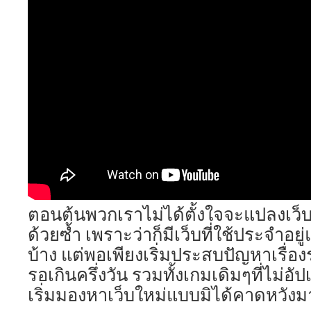
ตอนต้นพวกเราไม่ได้ตั้งใจจะแปลงเว็
ด้วยซ้ำ เพราะว่าก็มีเว็บที่ใช้ประจำอยู่แ
บ้าง แต่พอเพียงเริ่มประสบปัญหาเรื่
รอเกินครึ่งวัน รวมทั้งเกมเดิมๆที่ไม่อ
เริ่มมองหาเว็บใหม่แบบมิได้คาดหวังม