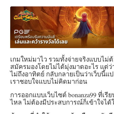
เกมใหม่มาไว รวมทั้งจ่ายจริงแบบไม่
สมัครมองโดยไม่ได้มุ่งมาดอะไร แต่ว่า
ไม่ถึงอาทิตย์ กลับกลายเป็นว่าเว็บนี้แ
เราชอบใจแบบไม่คิดมาก่อน
การออกแบบเว็บไซต์ bonanza99 ที่เรียบ
ไหล ไม่ต้องมีประสบการณ์ก็เข้าใจได้ใน