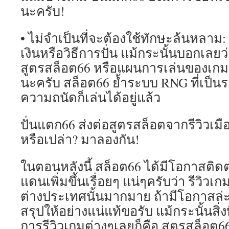
นะครับ!
• ไม่จำเป็นที่จะต้องใช้ทักษะล้นหลา
เงินหรือวิธีการปั่น แม้กระนั้นบอกเลยว่
สูตรสล็อต66 หรือแผนการเล่นของเกม
นะครับ สล็อต66 ย้ำระบบ RNG ที่เป็นระ
ความถนัดก็เล่นได้อยู่แล้ว
ปั่นแตก66 ส่งต่อสูตรสล็อตจากรีวิวเม
หรือเปล่า? มาลองกัน!
ในตอนหลังนี้ สล็อต66 ได้มีโอกาสต
แดนเพิ่มขึ้นเรื่อยๆ แน่ๆครับว่า รีวิวเ
ต่างประเทศนั้นมากมาย ถ้ามีโอกาสล่ะ
สรุปให้อย่างแน่แท้ขอรับ แม้กระนั้นสิ่งท
การรีวิวเกมต่างๆเลยก็คือ สูตรสล็อต6