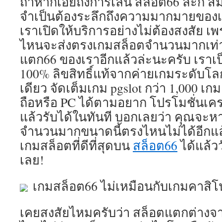
ถ้าหากเอ่ยถึงการเล่น สล็อต66 ล่ะก็
จำเป็นต้องระลึกถึงความมากมายของเก
เราเปิดให้บริการอย่างไม่ต้องสงสัย เพ
ไหนจะส่งตรงเกมสล็อตจำนวนมากเท่ากั
แตก66 ของเราอีกแล้วล่ะนะครับ เราเป
100% ลิขสิทธิ์แท้จากค่ายเกมระดับโล
เดียว จัดเต็มเกม pgslot กว่า 1,000 เ
ถือหรือ PC ได้ตามอยาก โปรโมชั่นเคร
แล้วรับได้ในทันที บอกเลยว่า คุณจะ
จำนวนมากขนาดนี้ตรงไหนไม่ได้อีกแล
เกมสล็อตที่ดีที่สุดบน
สล็อต66
ได้แล้วว
เลย!
เกมสล็อต66 ไม่เหมือนกับเกมคาสิโ
เคยสงสัยไหมครับว่า สล็อตแตกต่างจา