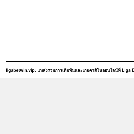
ligabetwin.vip: แหล่งรวมการเดิมพันและเกมคาสิโนออนไลน์ที่ Liga 