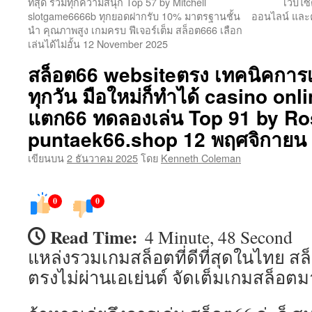
ที่สุด รวมทุกความสนุก Top 57 by Mitchell
เว็บไ
slotgame6666b ทุกยอดฝากรับ 10% มาตรฐานชั้น
ออนไลน์ และ
เนื้อหา
นำ คุณภาพสูง เกมครบ ฟีเจอร์เต็ม สล็อต666 เลือก
เล่นได้ไม่อั้น 12 November 2025
สล็อต66 websiteตรง เทคนิคการเล่
ทุกวัน มือใหม่ก็ทำได้ casino onlin
แตก66 ทดลองเล่น Top 91 by Ro
puntaek66.shop 12 พฤศจิกายน
เขียนบน
2 ธันวาคม 2025
โดย
Kenneth Coleman
0
0
Read Time:
4 Minute, 48 Second
แหล่งรวมเกมสล็อตที่ดีที่สุดในไทย สล
ตรงไม่ผ่านเอเย่นต์ จัดเต็มเกมสล็อ