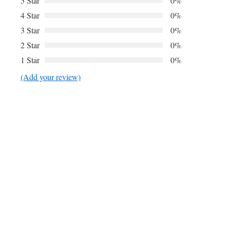
5 Star
0%
4 Star
0%
3 Star
0%
2 Star
0%
1 Star
0%
(Add your review)