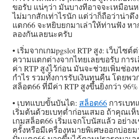
ขอรับ แน่ๆว่า มันบางทีอาจจะเหมือนห
ไม่มากสักเท่าไรนัก แต่ว่าก็ถือว่าน่าดึ
แตก66 จะหยิบยกมาเล่าให้ท่านฟัง หา
ลองกันเลยนะครับ
• เริ่มจากเกมpgslot RTP สูง: เว็บไซต์ต
ความแตกต่างจากไทยเลยขอรับ การเลื
ค่า RTP สูงไว้ก่อน มันจะช่วยเพิ่มช่
กำไร รวมทั้งการรับเงินทุนคืน โดย
สล็อต66 ที่มีค่า RTP สูงขึ้นยิ่งกว่า 96%
• เบทแบบขั้นบันได:
สล็อต66
การเบทแบ
เริ่มต้นด้วยเบทต่ำก่อนเสมอ ถ้าคุณเห
เกมสล็อต66 เริ่มแจกโบนัสแล้ว อย่างเ
ครั้งหรือมีเครื่องหมายพิเศษออกบ่อย
ปั่นแตก66 มากขึ้นได้ตามปรารถนาเล