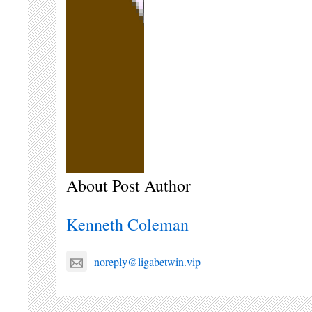
About Post Author
Kenneth Coleman
noreply@ligabetwin.vip