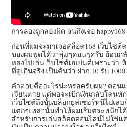
การลองถูกลองผิด จนถึงเจอ happy168 
ก่อนที่ผมจะมาเจอสล็อต168 เว็บไซต์ตรง
ของผมพูดได้ว่าลุ่มๆดอนๆครับ ย้อนกลั
หลงไปเล่นเว็บไซต์เอเย่นต์เพราะว่าเห็
ที่ดูเกินจริง เป็นต้นว่า ฝาก 10 รับ 10
คำตอบคืออะไรน่ะหรอครับผม? ตอนแร
เจียนตาย แต่พอจะเบิกเงินกลับโดนหักค่
เว็บไซต์ถึงขั้นบล็อกยูสเซอร์หนีไปเล
แตกๆเหล่านั้นทำให้ผมเริ่มตระหนักได้ว่
สำหรับการเล่นสล็อตออนไลน์ไม่ใช่แค่เ
มันเป็น ความน่าวางใจของเว็บไซต์