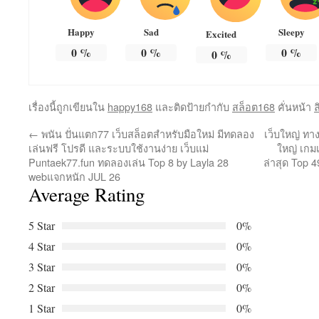
Happy
Sad
Sleepy
Excited
0
%
0
%
0
%
0
%
เรื่องนี้ถูกเขียนใน
happy168
และติดป้ายกำกับ
สล็อต168
คั่นหน้า
ล
←
พนัน ปั่นแตก77 เว็บสล็อตสำหรับมือใหม่ มีทดลอง
เว็บใหญ่ ทา
เล่นฟรี โปรดี และระบบใช้งานง่าย เว็บแม่
ใหญ่ เกม
Puntaek77.fun ทดลองเล่น Top 8 by Layla 28
ล่าสุด Top 
webแจกหนัก JUL 26
Average Rating
5 Star
0%
4 Star
0%
3 Star
0%
2 Star
0%
1 Star
0%