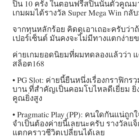
ปิน 10 ครั้ง ในตอนฟรีสปินนั้นตัวคูณมา
เกมผมได้รางวัล Super Mega Win กลั
จากทุนหลักร้อย คิดดูเอาเถอะครับว่าถ
เปอร์เซ็นต์ มันคงจะไม่มีทางแตกง่ายข
ค่ายเกมยอดนิยมที่ผมทดลองแล้วว่า แ
สล็อต168
• PG Slot: ค่ายนี้ยืนหนึ่งเรื่องกราฟิกรวมท
บาน ที่สำคัญเป็นคอมโบไหลดีเยี่ยม ยิ่
คูณยิ่งสูง
• Pragmatic Play (PP): คนใดกันแน่ถูก
จำเป็นต้องค่ายนี้เลยนะครับ รางวัลแ
แตกคราวชีวิตเปลี่ยนได้เลย