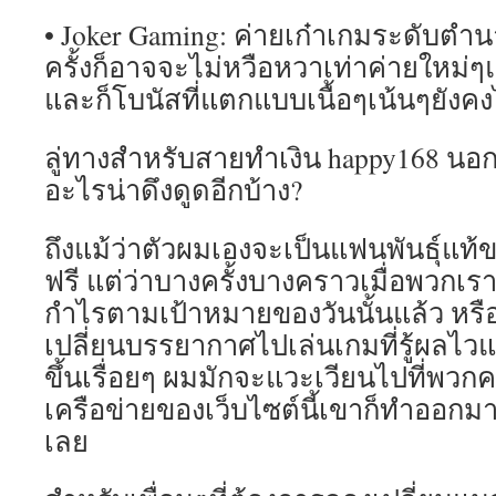
• Joker Gaming: ค่ายเก๋าเกมระดับต
ครั้งก็อาจจะไม่หวือหวาเท่าค่ายใหม่ๆ
และก็โบนัสที่แตกแบบเนื้อๆเน้นๆยังคง
ลู่ทางสำหรับสายทำเงิน happy168 นอก
อะไรน่าดึงดูดอีกบ้าง?
ถึงแม้ว่าตัวผมเองจะเป็นแฟนพันธุ์แท
ฟรี แต่ว่าบางครั้งบางคราวเมื่อพวกเร
กำไรตามเป้าหมายของวันนั้นแล้ว หรือ
เปลี่ยนบรรยากาศไปเล่นเกมที่รู้ผลไวแ
ขึ้นเรื่อยๆ ผมมักจะแวะเวียนไปที่พวก
เครือข่ายของเว็บไซต์นี้เขาก็ทำออกมาไ
เลย