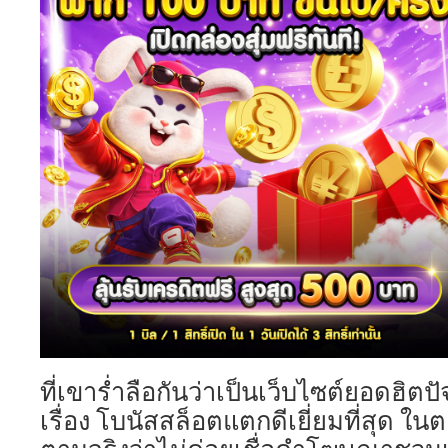
ที่เขาร่ำลือกันว่าเป็นเว็บไซต์ยอดฮิตปัจ
เรื่อง โบนัสสล็อตแตกดีเยี่ยมที่สุด 