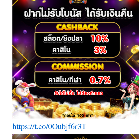
https://t.co/0Oubjf6r3T