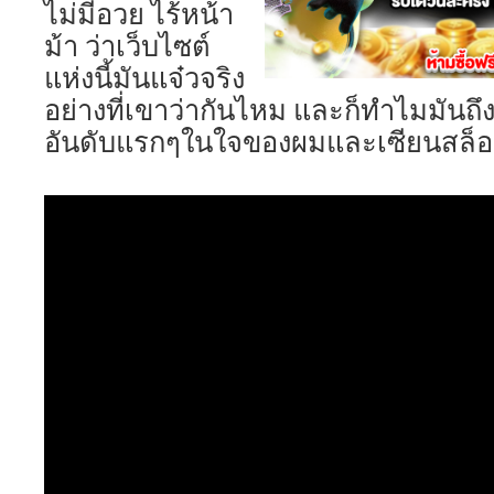
ไม่มีอวย ไร้หน้า
ม้า ว่าเว็บไซต์
แห่งนี้มันแจ๋วจริง
อย่างที่เขาว่ากันไหม และก็ทำไมมันถึง
อันดับแรกๆในใจของผมและเซียนสล็อต