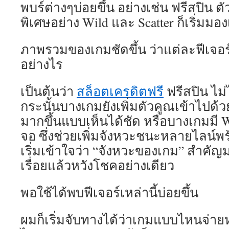
พบร์ต่างๆบ่อยขึ้น อย่างเช่น ฟรีสปิน ต
พิเศษอย่าง Wild และ Scatter ก็เริ่มมอง
ภาพรวมของเกมชัดขึ้น ว่าแต่ละฟีเจอร
อย่างไร
เป็นต้นว่า
สล็อตเครดิตฟรี
ฟรีสปิน ไม่
กระนั้นบางเกมยังเพิ่มตัวคูณเข้าไปด้วย
มากขึ้นแบบเห็นได้ชัด หรือบางเกมมี W
จอ ซึ่งช่วยเพิ่มจังหวะชนะหลายไลน์พร้
เริ่มเข้าใจว่า “จังหวะของเกม” สำคัญ
เรื่อยแล้วหวังโชคอย่างเดียว
พอใช้ได้พบฟีเจอร์เหล่านี้บ่อยขึ้น
ผมก็เริ่มจับทางได้ว่าเกมแบบไหนจ่าย