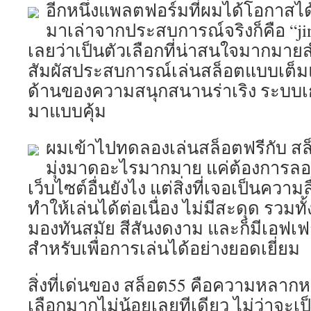
อีกหนึ่งแพลตฟอร์มที่ผมได้โอกาสไ
มาเล่าจากประสบการณ์จริงก็คือ “jin
เลยว่าเป็นตัวเลือกที่น่าสนใจมากมาย
สัมผัสประสบการณ์เล่นสล็อตแบบเต็มแ
ด้านของความสนุกสนานร่าเริง ระบบเกม
มาแบบคุ้ม
ผมเข้าไปทดลองเล่นสล็อตฟรีกับ สล็
มุ่งมาดอะไรมากมาย แค่ต้องการลอ
เว็บไซต์อื่นยังไง แต่สิ่งที่เจอเป็นควา
ทำให้เล่นได้ต่อเนื่อง ไม่มีสะดุด รวม
มองทันสมัย สีสันงดงาม และก็มีเอฟเฟก
สำหรับเพื่อการเล่นได้อย่างยอดเยี่ยม
สิ่งที่เด่นของ สล็อต55 คือความหลากห
เลือกมากไม่น้อยเลยทีเดียว ไม่ว่าจะ