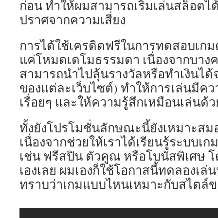
ก่อน ทำให้ผมสามารถเริ่มเล่นสล็อตไ
ปราศจากความเสี่ยง
การได้ใช้เครดิตฟรีในการทดสอบเกมต่
แค่โหมดเดโมธรรมดา เนื่องจากบางคร
สามารถนำไปลุ้นรางวัลหรือทำเงินได้จริง
ของแต่ละเว็บไซต์) ทำให้การเล่นมีควา
เรื่อยๆ และให้ความรู้สึกเหมือนเล่นด้ว
ทั้งยังโปรโมชั่นลักษณะนี้ยังเหมาะสมอ
เนื่องจากช่วยให้เราได้เรียนรู้ระบบเกม
เช่น ฟรีสปิน ตัวคูณ หรือโบนัสพิเศษ โด
เองเลย ผมเองก็ใช้โอกาสนี้ทดลองเล่น
ทราบว่าเกมแบบไหนเหมาะกับสไตล์ของ