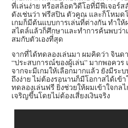
ที่เล่นง่าย หรือสล็อตวิดีโอที่มีฟีเจอร์
ดังเช่นว่า ฟรีสปิน ตัวคูณ และก็โหมดโ
เกมก็มีต้นแบบการเล่นที่ต่างกัน ทำใ
สไตล์แล้วก็ศึกษาและทำการค้นพบว่า
สมกับตัวเองที่สุด
จากที่ได้ทดลองเล่นมา ผมคิดว่า จินด
“ประสบการณ์ของผู้เล่น” มากพอควร 
จากจะมีเกมให้เลือกมากแล้ว ยังมีระบบ
ถึงง่าย ไม่ต้องรอนานก็มีโอกาสได้เข้า
ทดลองเล่นฟรี ยิ่งช่วยให้ผมเข้าใจก
เจริญขึ้นโดยไม่ต้องเสี่ยงเงินจริง