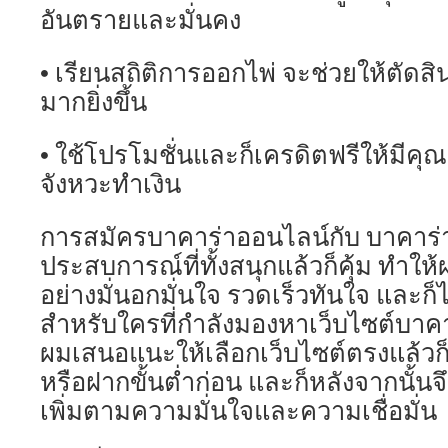
อันตรายและมั่นคง
• เรียนสถิติการออกไพ่ จะช่วยให้ตัดสิ
มากยิ่งขึ้น
• ใช้โปรโมชั่นและก็เครดิตฟรีให้มีคุ
จังหวะทำเงิน
การสมัครบาคาร่าออนไลน์กับ บาคาร่า
ประสบการณ์ที่ทั้งสนุกแล้วก็คุ้ม ทำใ
อย่างมั่นอกมั่นใจ รวดเร็วทันใจ และก็
สำหรับใครที่กำลังมองหาเว็บไซต์บาคาร่
ผมเสนอแนะให้เลือกเว็บไซต์ตรงแล้วก็
หรือฝากขั้นต่ำก่อน และก็หลังจากนั้นจ
เพิ่มตามความมั่นใจและความเชื่อมั่น