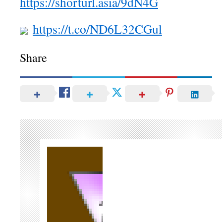
https://shorturl.asia/9dN4G
https://t.co/ND6L32CGul
Share