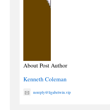
About Post Author
Kenneth Coleman
noreply@ligabetwin.vip