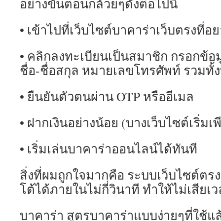
อย่างขั้นตอนกล้วยๆดังต่อไปนี้
• เข้าไปที่เว็บไซต์บาคาร่าเว็บตรงที่อ
• คลิกลงทะเบียนเป็นสมาชิก กรอกข้อม
ชื่อ-ชื่อสกุล หมายเลขโทรศัพท์ รวมทั
• ยืนยันตัวตนผ่าน OTP หรืออีเมล
• ฝากเงินอย่างน้อย (บางเว็บไซต์เริ่มเ
• เริ่มเล่นบาคาร่าออนไลน์ได้ทันที
สิ่งที่ผมถูกใจมากคือ ระบบเว็บไซต์
โต้ได้ภายในไม่กี่วินาที ทำให้ไม่เสีย
บาคาร่า สูตรบาคาร่าแบบง่ายๆที่ใช้แล้