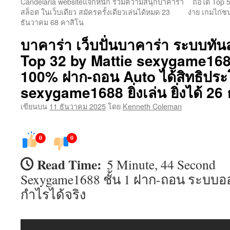
Candelaria websiteแจกหนัก รวมความสนุกบาคาร่า
ถือได้ Top
สล็อต ในเว็บเดียว สมัครครั้งเดียวเล่นได้หมด 23
ง่าย เกมไก่ช
เนื้อหา
ธันวาคม 68 คาสิโน
บาคาร่า เว็บปั่นบาคาร่า ระบบทันส
Top 32 by Mattie sexygame168
100% ฝาก-ถอน Auto ได้สิทธิปร
sexygame1688 ยิ่งเล่น ยิ่งได้ 26 
เขียนบน
11 ธันวาคม 2025
โดย
Kenneth Coleman
0
0
Read Time:
5 Minute, 44 Second
Sexygame1688 ชั้น 1 ฝาก-ถอน ระบบออ
กำไรได้จริง