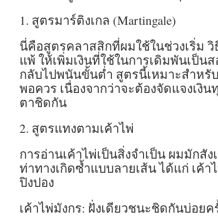
1. สูตรมาร์ติงเกล (Martingale)
นี่คือสูตรคลาสสิกที่ผมใช้ในช่วงเริ่ม วิ
แพ้ ให้เพิ่มเงินที่ใช้ในการเดิมพันเป็นส
กลับไปพนันขั้นต่ำ สูตรนี้เหมาะสำห
พอควร เนื่องจากว่าจะต้องจัดแจงเงิน
ตาชิดกัน
2. สูตรแทงตามเค้าไพ่
การอ่านเค้าไพ่เป็นสิ่งจำเป็น ผมมักสัง
ท่าทางเกิดซ้ำแบบลายเส้น ได้แก่ เค้าไพ
ปิงปอง
เค้าไพ่มังกร: ฝั่งเดียวชนะชิดกันบ่อยครั