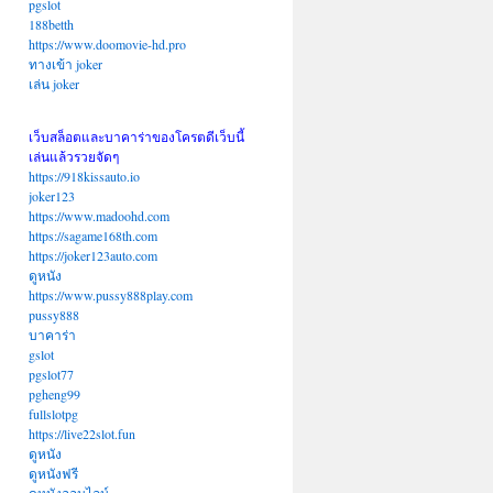
pgslot
188betth
https://www.doomovie-hd.pro
ทางเข้า joker
เล่น joker
เว็บสล็อตและบาคาร่าของโครตดีเว็บนี้
เล่นแล้วรวยจัดๆ
https://918kissauto.io
joker123
https://www.madoohd.com
https://sagame168th.com
https://joker123auto.com
ดูหนัง
https://www.pussy888play.com
pussy888
บาคาร่า
gslot
pgslot77
pgheng99
fullslotpg
https://live22slot.fun
ดูหนัง
ดูหนังฟรี