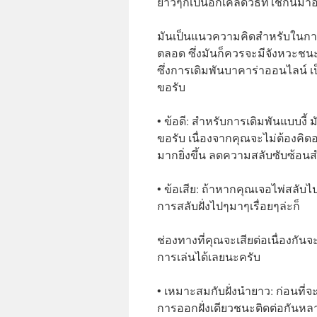
ยาวๆก็เป็นอีกเคล็ดวิธีที่ใช้กันม
มันเป็นแนวความคิดสำหรับในการเดิมพ
ตลอด ซึ่งมันก็ควรจะมีจังหวะชนะอ
ซึ่งการเดิมพันบาคาร่าออนไลน์ 
ขอรับ
• ข้อดี: สำหรับการเดิมพันแบบงี
ขอรับ เนื่องจากคุณจะไม่ต้องคิด
มากยิ่งขึ้น ลดความสลับซับซ้อน
• ข้อเสีย: ถ้าหากคุณเจอไพ่สลับ
การสลับฝั่งไปๆมาๆเรื่อยๆล่ะก็
ช่องทางที่คุณจะเสียต่อเนื่องกันจ
การเล่นได้เลยนะครับ
• เหมาะสมกับฝั่งนำยาว: ก่อนที่จะ
การออกฝั่งเดียวชนะติดต่อกันหลาย