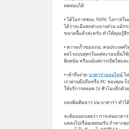
ทดสอบได้
• ได้โอกาสชนะ 50/50: โอกาสใน
ได้ว่าจะมีแตกต่างบางส่วน แม้ก
ขนาดนี้แล้วล่ะครับ ทำให้คุณรู้
• ความเร็วของเกม: คนประเทศไทยถ
ผลไวแบบสุดๆในแต่ละรอบนั้นใช้เว
ฝั่งพนัน หรือแม้แต่การเปิดไพ่แล
• เข้าถึงง่าย:
บาคาร่าออนไลน์
ไม
เราผ่านมือถือหรือ PC ของคุณ ก็ส
ให้บริการตลอด 24 ชั่วโมงอีกด้วย
แทงฝั่งเดิมยาว บน บาคาร่า ทำได้จ
จะต้องบอกเลยว่า การเล่นบาคาร่า
แพลงไปเรื่อยเลยขอรับ ถ้าหากคุณเป