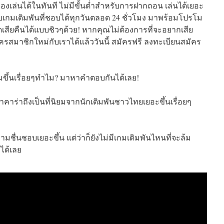
เล่นได้ในทันที ไม่มีขั้นต่ำสำหรับการฝากถอน เล่นได้เยอะ
ับเกมเดิมพันที่ชอบได้ทุกวันตลอด 24 ชั่วโมง มาพร้อมโปรโม
เสียคืนได้แบบชิวๆด้วย! หากคุณไม่ต้องการที่จะอยากเสีย
รสมาชิกใหม่กับเราได้แล้ววันนี้ สมัครฟรี ลงทะเบียนสมัคร
่มขึ้นเรื่อยๆทำไม? มาหาคำตอบกันได้เลย!
คาร่าถึงเป็นที่นิยมจากนักเดิมพันชาวไทยเยอะขึ้นเรื่อยๆ
ามชื่นชอบเยอะขึ้น แต่ว่าก็ยังไม่มีเกมเดิมพันไหนที่จะล้ม
ำได้เลย