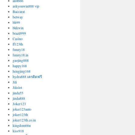
alot666
askyouwin888 vip
Baccarat
betway
bh99
bkkwin
brazil999
Casino
ff123th
funny18
funny18.in
gaojing888
happy168
hengjing168
hydra888 เครดิตฟรี
Jili
Jilislot
jinda55
jinda888
Joker123
joker123auto
joker123th
joker123th.co.in
kingdom66n
kiss918