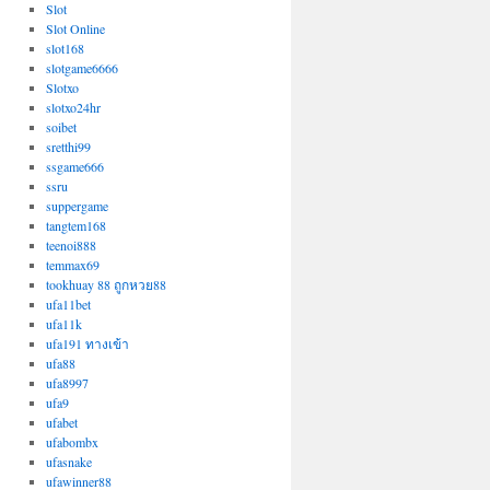
Slot
Slot Online
slot168
slotgame6666
Slotxo
slotxo24hr
soibet
sretthi99
ssgame666
ssru
suppergame
tangtem168
teenoi888
temmax69
tookhuay 88 ถูกหวย88
ufa11bet
ufa11k
ufa191 ทางเข้า
ufa88
ufa8997
ufa9
ufabet
ufabombx
ufasnake
ufawinner88