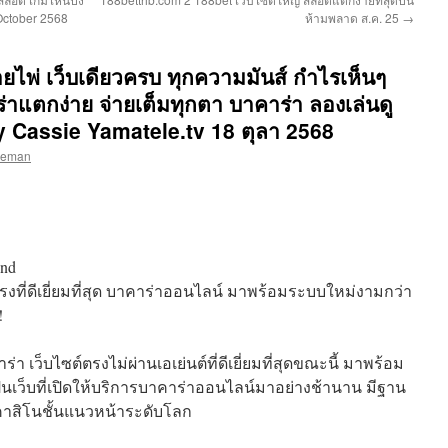
 October 2568
ห้ามพลาด ส.ค. 25
→
ยไพ่ เว็บเดียวครบ ทุกความมันส์ กำไรเห็นๆ
่าแตกง่าย จ่ายเต็มทุกตา บาคาร่า ลองเล่นดู
 by Cassie Yamatele.tv 18 ตุลา 2568
leman
ond
งที่ดีเยี่ยมที่สุด บาคาร่าออนไลน์ มาพร้อมระบบใหม่งามกว่า
!
ร่า เว็บไซต์ตรงไม่ผ่านเอเย่นต์ที่ดีเยี่ยมที่สุดขณะนี้ มาพร้อม
็นเว็บที่เปิดให้บริการบาคาร่าออนไลน์มาอย่างช้านาน มีฐาน
คาสิโนชั้นแนวหน้าระดับโลก