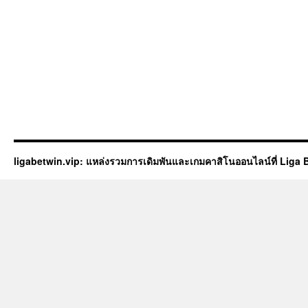
ligabetwin.vip: แหล่งรวมการเดิมพันและเกมคาสิโนออนไลน์ที่ Liga 