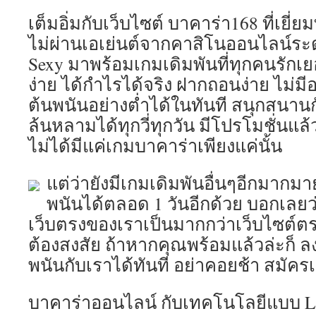
เต็มอิ่มกับเว็บไซต์ บาคาร่า168 ที่เยี่ยม
ไม่ผ่านเอเย่นต์จากคาสิโนออนไลน์ระ
Sexy มาพร้อมเกมเดิมพันที่ทุกคนรักเยอ
ง่าย ได้กำไรได้จริง ฝากถอนง่าย ไม่มีอย
ต้นพนันอย่างต่ำได้ในทันที สนุกสนาน
ล้นหลามได้ทุกวี่ทุกวัน มีโปรโมชั่นแ
ไม่ได้มีแค่เกมบาคาร่าเพียงแค่นั้น
แต่ว่ายังมีเกมเดิมพันอื่นๆอีกมากม
พนันได้ตลอด 1 วันอีกด้วย บอกเลย
เว็บตรงของเราเป็นมากกว่าเว็บไซต์ต
ต้องสงสัย ถ้าหากคุณพร้อมแล้วล่ะก็ ลง
พนันกับเราได้ทันที อย่าคอยช้า สมัคร
บาคาร่าออนไลน์ กับเทคโนโลยีแบบ Liv