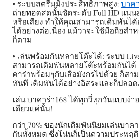
• ระบบสตรีมมิ่งประสิทธิภาพสูง:
บาคา
ถ่ายทอดสดนั้นชัดระดับ Full HD แน่น
หรือเสียง ทำให้คุณสามารถเดิมพันได้อ
ได้อย่างต่อเนื่อง แม้ว่าจะใช้มือถือสำห
ก็ตาม
• เล่นพร้อมกันหลายโต๊ะได้: ระบบ Liv
สามารถเดิมพันหลายโต๊ะพร้อมกันได้
คาร่าพร้อมๆกับเสือมังกรไปด้วย ก็สา
ทันที เดิมพันได้อย่างอิสระและก็ปลอ
เล่น บาคาร่า168 ได้ทุกวี่ทุกวันแบบง่าย
เดียวแค่นั้น!
กว่า 70% ของนักเดิมพันนิยมเล่นบาคา
กันทั้งหมด ซึ่งโน่นก็เป็นความประพฤ