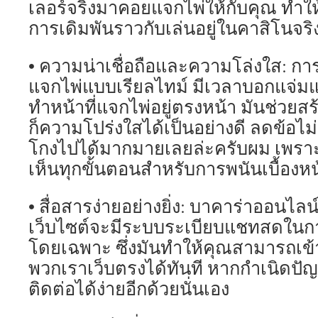
เลอร์จริงมาคอยแจกไพ่ให้กับคุณ ทำใ
การเดิมพันราวกับเล่นอยู่ในคาสิโนจริง
• ความน่าเชื่อถือและความโล่งใส: กา
แจกไพ่แบบเรียลไทม์ มีเวลาบอกแจ่มแจ้
ทำหน้าที่แจกไพ่อยู่ตรงหน้า มันช่วยส
ก็ความโปร่งใสได้เป็นอย่างดี ลดข้อไม
โกงไปได้มากมายเลยล่ะครับผม เพรา
เห็นทุกขั้นตอนสำหรับการพนันเบื้องหน้
• สื่อสารง่ายอย่างยิ่ง: บาคาร่าออนไล
เว็บไซต์จะมีระบบระเบียบแชทสดในกา
โดยเฉพาะ ซึ่งมันทำให้คุณสามารถเข้าถ
พวกเราเว็บตรงได้ทันที หากกำเนิดปั
ติดต่อได้ง่ายอีกด้วยนั่นเอง