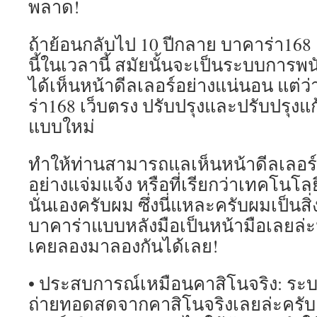
พลาด!
ถ้าย้อนกลับไป 10 ปีกลาย บาคาร่า168
นี้ในเวลานี้ สมัยนั้นจะเป็นระบบการพ
ได้เห็นหน้าดีลเลอร์อย่างแน่นอน แต่ว
ร่า168 เว็บตรง ปรับปรุงและปรับปรุง
แบบใหม่
ทำให้ท่านสามารถแลเห็นหน้าดีลเลอร์
อย่างแจ่มแจ้ง หรือที่เรียกว่าเทคโนโล
นั่นเองครับผม ซึ่งนี่แหละครับผมเป็นส
บาคาร่าแบบหลังมือเป็นหน้ามือเลยล่ะน
เคยลองมาลองกันได้เลย!
• ประสบการณ์เหมือนคาสิโนจริง: ระบบ
ถ่ายทอดสดจากคาสิโนจริงเลยล่ะครับ ม