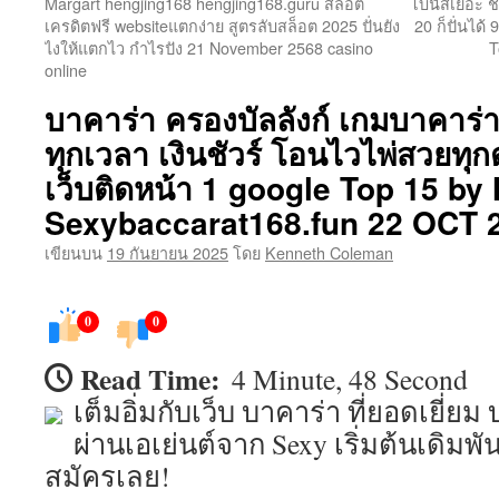
Margart hengjing168 hengjing168.guru สล็อต
โบนัสเยอะ ช
เครดิตฟรี websiteแตกง่าย สูตรลับสล็อต 2025 ปั่นยัง
20 ก็ปั่นได้
เนื้อหา
ไงให้แตกไว กำไรปัง 21 November 2568 casino
T
online
บาคาร่า ครองบัลลังก์ เกมบาคาร่า
ทุกเวลา เงินชัวร์ โอนไวไพ่สวยทุ
เว็บติดหน้า 1 google Top 15 by
Sexybaccarat168.fun 22 OCT 
เขียนบน
19 กันยายน 2025
โดย
Kenneth Coleman
0
0
Read Time:
4 Minute, 48 Second
เต็มอิ่มกับเว็บ บาคาร่า ที่ยอดเยี่ยม
ผ่านเอเย่นต์จาก Sexy เริ่มต้นเดิมพั
สมัครเลย!