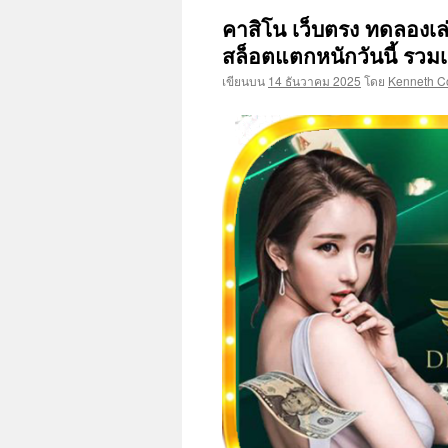
คาสิโน เว็บตรง ทดลองเล
เนื้อหา
สล็อตแตกหนักวันนี้ รวม
เขียนบน
14 ธันวาคม 2025
โดย
Kenneth C