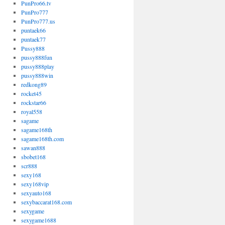
PunPro66.tv
PunPro777
PunPro777.us
puntaek66
puntaek77
Pussy888
pussy888fun
pussy888play
pussy888win
redkong89
rocket45
rockstar66
royal558
sagame
sagame168th
sagame168th.com
sawan888
sbobet168
scr888
sexy168
sexy168vip
sexyauto168
sexybaccarat168.com
sexygame
sexygame1688