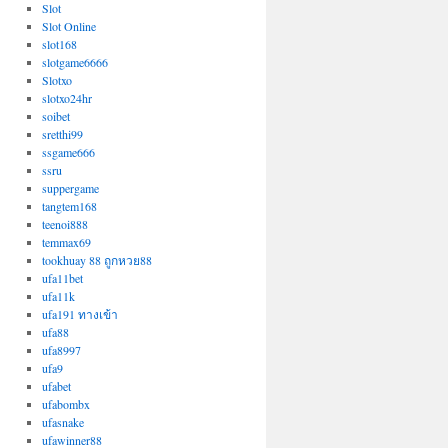
Slot
Slot Online
slot168
slotgame6666
Slotxo
slotxo24hr
soibet
sretthi99
ssgame666
ssru
suppergame
tangtem168
teenoi888
temmax69
tookhuay 88 ถูกหวย88
ufa11bet
ufa11k
ufa191 ทางเข้า
ufa88
ufa8997
ufa9
ufabet
ufabombx
ufasnake
ufawinner88