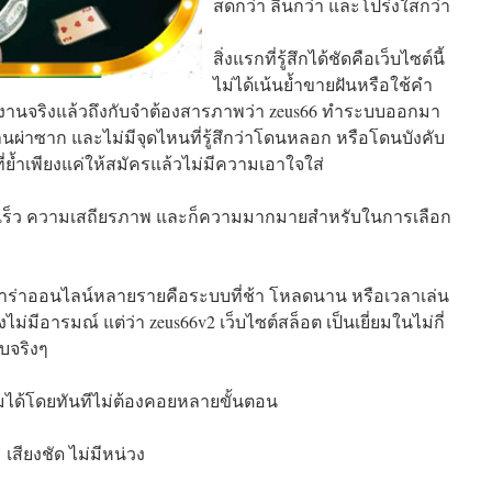
สดกว่า ลื่นกว่า และโปร่งใสกว่า
สิ่งแรกที่รู้สึกได้ชัดคือเว็บไซต์นี้
ไม่ได้เน้นย้ำขายฝันหรือใช้คำ
งานจริงแล้วถึงกับจำต้องสารภาพว่า zeus66 ทำระบบออกมา
ผ่าซาก และไม่มีจุดไหนที่รู้สึกว่าโดนหลอก หรือโดนบังคับ
่ย้ำเพียงแค่ให้สมัครแล้วไม่มีความเอาใจใส่
มเร็ว ความเสถียรภาพ และก็ความมากมายสำหรับในการเลือก
คาร่าออนไลน์หลายรายคือระบบที่ช้า โหลดนาน หรือเวลาเล่น
ไม่มีอารมณ์ แต่ว่า zeus66v2 เว็บไซต์สล็อต เป็นเยี่ยมในไม่กี่
บบจริงๆ
ได้โดยทันทีไม่ต้องคอยหลายขั้นตอน
เสียงชัด ไม่มีหน่วง