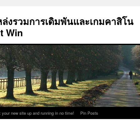
แหล่งรวมการเดิมพันและเกมคาสิโน
et Win
t your new site up and running in no time!
Pin Posts