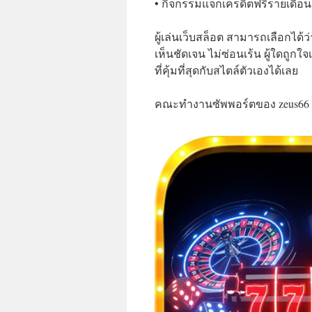
• กิจกรรมแจกเครดิตฟรีรายเดือนโด
ผู้เล่นเว็บสล็อต สามารถเลือกได้ว
เห็นชัดเจน ไม่ซ่อนเร้น ผู้ใดถูก
ที่คุ้มที่สุดกับสไตล์ตัวเองได้เลย
คณะทำงานซัพพอร์ตของ zeus66 พ