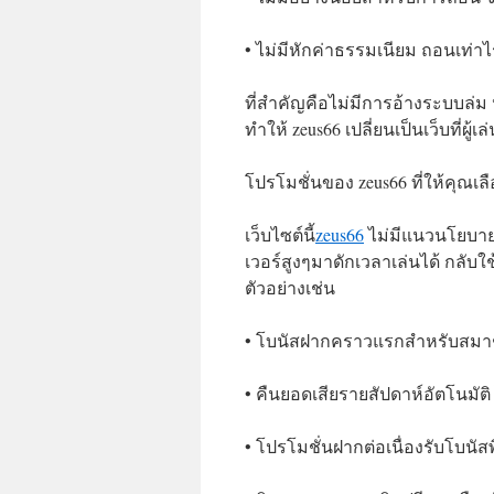
• ไม่มีหักค่าธรรมเนียม ถอนเท่าไร
ที่สำคัญคือไม่มีการอ้างระบบล่ม 
ทำให้ zeus66 เปลี่ยนเป็นเว็บที่ผู้
โปรโมชั่นของ zeus66 ที่ให้คุณเล
เว็บไซต์นี้
zeus66
ไม่มีแนวนโยบายใ
เวอร์สูงๆมาดักเวลาเล่นได้ กลับ
ตัวอย่างเช่น
• โบนัสฝากคราวแรกสำหรับสมาชิ
• คืนยอดเสียรายสัปดาห์อัตโนมัติ
• โปรโมชั่นฝากต่อเนื่องรับโบนัส