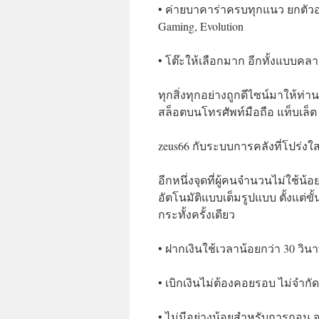
• ค่ายบาคาร่าครบทุกแนว ยกตัวอ
Gaming, Evolution
• โต๊ะให้เลือกมาก อีกทั้งแบบคล
ทุกสิ่งทุกอย่างถูกดีไซน์มาให้ท่าน
สล็อตบนโทรศัพท์มือถือ แท็บเล็
zeus66 กับระบบการคลังที่โปร่งใส
อีกหนึ่งจุดที่ผู้คนจำนวนไม่ใช้น้
อัตโนมัติแบบเต็มรูปแบบ ตั้งแต่
กระทั้งครั้งเดียว
• ฝากเงินใช้เวลาน้อยกว่า 30 วิน
• เบิกเงินไม่ต้องคอยรอบ ไม่จำกัด
• ไม่มีอย่างน้อยสำหรับการถอน จ