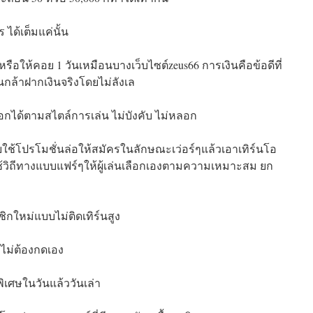
 ได้เต็มแค่นั้น
หรือให้คอย 1 วันเหมือนบางเว็บไซต์zeus66 การเงินคือข้อดีที่
เล่นกล้าฝากเงินจริงโดยไม่ลังเล
ือกได้ตามสไตล์การเล่น ไม่บังคับ ไม่หลอก
ช้โปรโมชั่นล่อให้สมัครในลักษณะเว่อร์ๆแล้วเอาเทิร์นโอ
ใช้วิถีทางแบบแฟร์ๆให้ผู้เล่นเลือกเองตามความเหมาะสม ยก
กใหม่แบบไม่ติดเทิร์นสูง
 ไม่ต้องกดเอง
พิเศษในวันแล้ววันเล่า