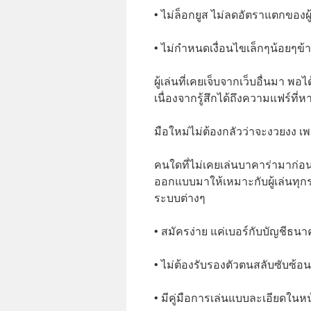
• ไม่ล็อกยูส ไม่ลดอัตราแตกของผู
• ไม่กำหนดเงื่อนไขเล็กๆน้อยๆข้
ผู้เล่นที่เคยเจ็บจากเว็บอื่นมา 
เนื่องจากรู้สึกได้ถึงความแฟร์ที่
มือใหม่ไม่ต้องกลัวว่าจะงวยงง เพ
คนใดที่ไม่เคยเล่นบาคาร่ามาก่อนก
ออกแบบมาให้เหมาะกับผู้เล่นทุกระ
ระบบต่างๆ
• สมัครง่าย แค่เบอร์กับบัญชีธน
• ไม่ต้องรับรองตัวตนสลับซับซ้อน
• มีคู่มือการเล่นแบบละเอียดในหน