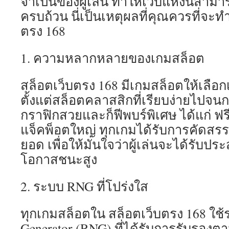
จำเป็นของผู้เล่น ทำให้เว็บแห่งนี้สา
ครบถ้วน นี่เป็นเหตุผลที่คุณควรที่จะท
ตรง 168
1. ความหลากหลายของเกมสล็อต
สล็อตเว็บตรง 168 มีเกมสล็อตให้เลือก
ตั้งแต่สล็อตคลาสสิกที่เรียบง่ายไปจนกร
กราฟิกสวยและก็ฟีพบร์พิเศษ ได้แก่ ฟร
แจ็คพ็อตใหญ่ ทุกเกมได้รับการคัดสร
ยอด เพื่อให้มั่นใจว่าผู้เล่นจะได้รับป
โอกาสชนะสูง
2. ระบบ RNG ที่โปร่งใส
ทุกเกมสล็อตใน สล็อตเว็บตรง 168 ใช
Generator (RNG) ที่ได้รับการรับรอ