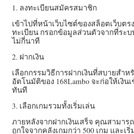
1. ลงทะเบียนสมัครสมาชิก
เข้าไปที่หน้าเว็บไซต์ของสล็อตเว็บตรง
ทะเบียน กรอกข้อมูลส่วนตัวจากที่ระบ
ไม่กี่นาที
2. ฝากเงิน
เลือกกรรมวิธีการฝากเงินที่สบายสำห
อัตโนมัติของ 168Lambo จะก่อให้เงิน
ทันที
3. เลือกเกมรวมทั้งเริ่มเล่น
ภายหลังจากฝากเงินเสร็จ คุณสามารถเ
ถูกใจจากคลังเกมกว่า 500 เกม และเริ่ม