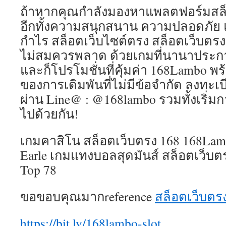
ถ้าหากคุณกำลังมองหาแพลตฟอร์มสล็
อีกทั้งความสนุกสนาน ความปลอดภัย 
กำไร สล็อตเว็บไซต์ตรง สล็อตเว็บตรง
ไม่สมควรพลาด ด้วยเกมที่นานาประการ
และก็โปรโมชั่นที่คุ้มค่า 168Lambo พร
ของการเดิมพันที่ไม่มีข้อจำกัด ลงทะเบ
ผ่าน Line@ : @168lambo รวมทั้งเริ่ม
ไปด้วยกัน!
เกมคาสิโน สล็อตเว็บตรง 168 168Lamb
Earle เกมแทงบอลสุดมันส์ สล็อตเว็บ
Top 78
ขอขอบคุณมากreference
สล็อตเว็บตร
https://bit.ly/168lambo-slot