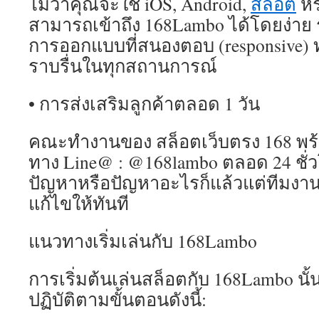
ไม่ว่าคุณจะใช้ iOS, Android,
สล็อต
หร
สามารถเข้าถึง 168Lambo ได้โดยง่าย 
การออกแบบที่สนองตอบ (responsive) 
ราบรื่นในทุกสถานการณ์
• การส่งเสริมลูกค้าตลอด 1 วัน
คณะทำงานของ สล็อตเว็บตรง 168 พร้
ทาง Line@ : @168lambo ตลอด 24 ชั่ว
ปัญหาหรือปัญหาอะไรก็แล้วแต่ทีมงาน
แก้ไขให้ทันที
แนวทางเริ่มเล่นกับ 168Lambo
การเริ่มต้นเล่นสล็อตกับ 168Lambo นั้นง
ปฏิบัติตามขั้นตอนดังนี้: