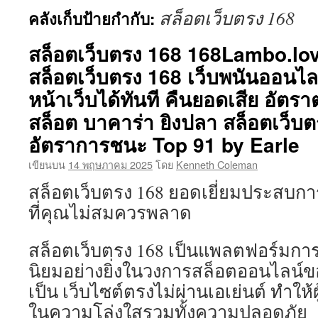
สล็อตเว็บตรง 168
คลังเก็บป้ายกำกับ:
เนื้อหา
สล็อตเว็บตรง 168 168Lambo.lov
สล็อตเว็บตรง 168 เว็บพนันออนไลน
หน้าเว็บได้ทันที คืนยอดเสีย อัตร
สล็อต บาคาร่า ยิงปลา สล็อตเว็บต
อัตราการชนะ Top 91 by Earle
เขียนบน
14 พฤษภาคม 2025
โดย
Kenneth Coleman
สล็อตเว็บตรง 168 ยอดเยี่ยมประสบก
ที่คุณไม่สมควรพลาด
สล็อตเว็บตรง 168 เป็นแพลตฟอร์มก
นิยมอย่างยิ่งในวงการสล็อตออนไลน์ข
เป็น เว็บไซต์ตรงไม่ผ่านเอเย่นต์ ทำให้ผู
ในความโล่งใสรวมทั้งความปลอดภัย