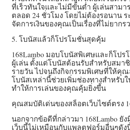
ที่เร็วทันใจและไม่มีขั้นต่ำ ผู้เล่นสา
ตลอด 24 ชั่วโมง โดยไม่ต้องรอนาน ระ
จัดการเงินของคุณเป็นเรื่องที่ไม่ยากรว
5. โบนัสแล้วก็โปรโมชั่นสุดคุ้ม
168Lambo มอบโบนัสพิเศษและก็โปรโมช
ผู้เล่น ตั้งแต่โบนัสต้อนรับสำหรับสมา
รายวัน ไปจนถึงกิจกรรมพิเศษที่ให้คุณล
โบนัสเหล่านี้ช่วยเพิ่มช่องทางสำหรับ
ทำให้การเล่นของคุณคุ้มยิ่งขึ้น
คุณสมบัติเด่นของสล็อตเว็บไซต์ตรง 
นอกจากข้อดีที่กล่าวมา 168Lambo ยังม
เว็บนี้ไม่เหมือนกับแพลตฟอร์มอื่นๆดังนี