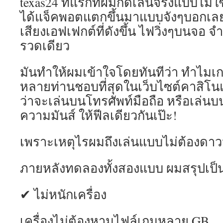
texas24 ทีแรกที่ผมกดเล่นจริงแบบไม่
ได้แจ็คพอตแตกขึ้นมาแบบจังๆบอกเลย
เสียงเอฟเฟกต์ที่ดังขึ้น ไฟวิ่งๆบนจอ จ
รวดเดียว
มันทำให้ผมเข้าใจโดยทันทีว่า ทำไมเกม
หลายท่านชอบที่สุดในเว็บไซต์คาสิโนแ
ว่าจะเล่นบนโทรศัพท์มือถือ หรือเล่น
ความมันส์ ให้ฟีลเดียวกันเป๊ะ!
เพราะเหตุไรผมถึงเล่นแบบไม่ต้องด
ภายหลังทดลองทั้งสองแบบ ผมสรุปเป็นข
✔ ไม่หนักเครื่อง
เครื่องไม่ต้องหามไฟล์เกมหลาย GB