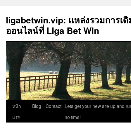
ligabetwin.vip: แหล่งรวมการเด
ออนไลน์ที่ Liga Bet Win
ข้าม
หน้า
Blog
Contact
Lets get your new site up and ru
ไป
แรก
no time!
ยัง