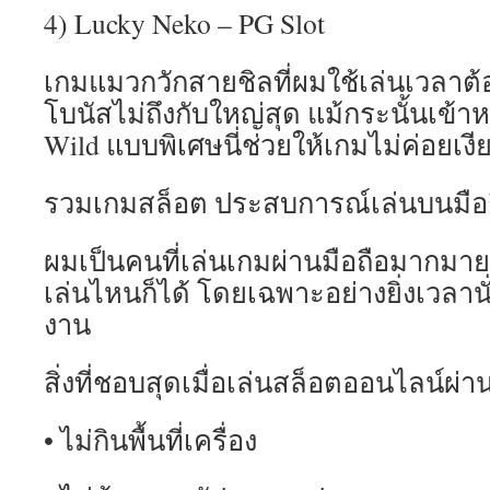
4) Lucky Neko – PG Slot
เกมแมวกวักสายชิลที่ผมใช้เล่นเวลาต
โบนัสไม่ถึงกับใหญ่สุด แม้กระนั้นเข้าห
Wild แบบพิเศษนี่ช่วยให้เกมไม่ค่อยเงี
รวมเกมสล็อต ประสบการณ์เล่นบนมือถือ 
ผมเป็นคนที่เล่นเกมผ่านมือถือมากมาย 
เล่นไหนก็ได้ โดยเฉพาะอย่างยิ่งเวลาน
งาน
สิ่งที่ชอบสุดเมื่อเล่นสล็อตออนไลน์ผ่าน
• ไม่กินพื้นที่เครื่อง