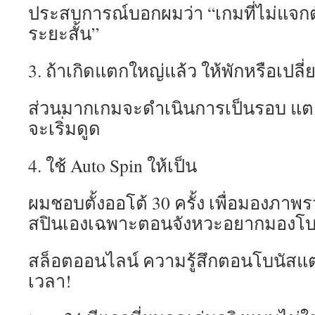
ประสบการณ์บอกผมว่า “เกมที่ไม่แจกตั
ระยะสั้น”
3. ถ้าเกิดแตกใหญ่แล้ว ให้พักหรือเปลี่
ส่วนมากเกมจะดำเนินการเป็นรอบ แตก
จะเริ่มดูด
4. ใช้ Auto Spin ให้เป็น
ผมชอบตั้งออโต้ 30 ครั้ง เพื่อมองภาพ
สปินเองเฉพาะตอนจังหวะอยากมองโบ
สล็อตออนไลน์ ความรู้สึกตอนโบนัสแต
เวลา!