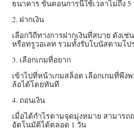
ธนาคาร ขั้นตอนการนี้ใช้เวลาไม่ถึง 5 
2. ฝากเงิน
เลือกวิถีทางการฝากเงินที่สบาย ดังเ
หรือทรูวอเลท รวมทั้งรับโบนัสตามโปร
3. เลือกเกมที่อยาก
เข้าไปที่หน้าเกมสล็อต เลือกเกมที่พึง
ล้อได้โดยทันที
4. ถอนเงิน
เมื่อได้กำไรตามจุดมุ่งหมาย สามารถ
อัตโนมัติได้ตลอด 1 วัน