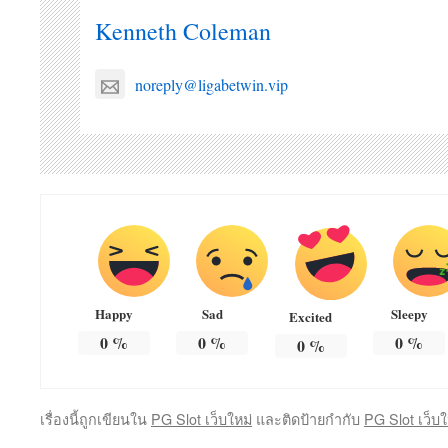
Kenneth Coleman
noreply@ligabetwin.vip
Happy
Sad
Sleepy
Excited
0
%
0
%
0
%
0
%
เรื่องนี้ถูกเขียนใน
PG Slot เว็บใหม่
และติดป้ายกำกับ
PG Slot เว็บใ