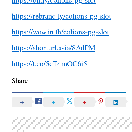
https://rebrand.ly/colions-pg-slot
https://wow.in.th/colions-pg-slot
https://shorturl.asia/8AdPM
https://t.co/5cT4mOC6i5
Share