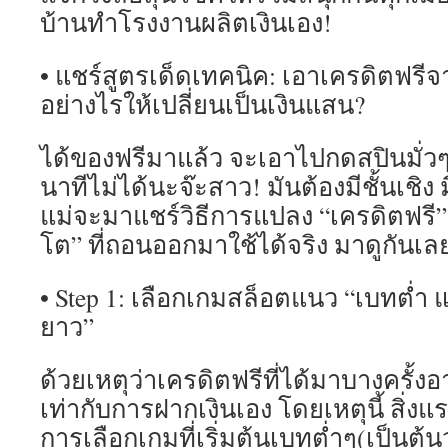
บ้านทำโรงงานผลิตเงินเอง!
• แชร์สูตรเด็ดเทคนิค: เอาเครดิตฟรีจา
อย่างไรให้เปลี่ยนเป็นเงินแสน?
ได้ของฟรีมาแล้ว จะเอาไปกดสปินมั่ว
นาทีไม่ได้นะจ๊ะสาว! มันต้องมีชั้นเชิง 
แม่จะมาแชร์วิธีการแปลง “เครดิตฟรี” 
โต” ที่ถอนออกมาใช้ได้จริง มาดูกันเล
• Step 1: เลือกเกมสล็อตแนว “เบทต่ำ
ยาว”
ด้วยเหตุว่าเครดิตฟรีที่ได้มาบางครั้
เท่ากับการฝากเงินเอง โดยเหตุนี้ สิ่งแ
การเลือกเกมที่เริ่มต้นเบทต่ำๆ(เป็นต้น