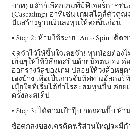
บาท) แล้วก็เลือกเกมที่มีฟีเจอร์การชน
(Cascading) อาทิเช่น เกมสไตล์ตัวคูณสะ
ปั่นสร้างฐานเงินลงทุนให้ดกขึ้นก่อน
• Step 2: ห้ามใช้ระบบ Auto Spin เด
จดจำไว้ให้ขึ้นใจเลยจ๊า! ทุนน้อยต้อ
เย็นๆให้ใช้วิธีกดสปินด้วยมือตนเอง ค
ออกรางวัลของเกม ปล่อยให้วงล้อหยุด
เองบ้าง เพื่อเป็นการจับทิศทางอัลกอร
เมื่อใดที่เริ่มได้กำไรสะสมพูนขึ้น ค่อยเ
ครั้งละสเต็ป
• Step 3: ได้ตามเป้าปุ๊บ กดถอนปั๊บ ห้
ข้อตกลงของเครดิตฟรีส่วนใหญ่จะม