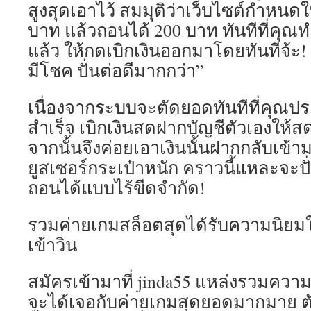
สูงสุดเอาไว้ สมมุติว่าเว็บไซต์กำหนดใ
บาท แล้วถอนได้ 200 บาท ทันทีที่คุณ
แล้ว ให้กดเบิกเงินออกมาโดยทันทีจ้ะ! อย่
มีโชค ปั่นต่อดีมากกว่า”
เนื่องจากระบบจะตัดยอดทันทีที่คุณป
สำเร็จ เบิกเงินสดฝากบัญชีตัวเองให้สด
จากนั้นจึงค่อยเอาเงินนั้นฝากกลับเข้
ยูสเซอร์กระเป๋าหนัก คราวนี้แหละจะป
ถอนได้แบบไร้ขีดจำกัด!
รวมค่ายเกมสล็อตสุดได้รับความนิยมใน j
เข้าวิน
สมัครเข้ามาที่ jinda55 แหล่งรวมความบัน
จะได้เจอกับค่ายเกมสุดยอดมากมาย ตั