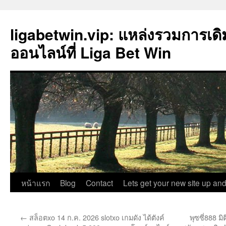
ligabetwin.vip: แหล่งรวมการเด
ออนไลน์ที่ Liga Bet Win
ข้าม
หน้าแรก
Blog
Contact
Lets get your new site up and
ไป
←
สล็อตxo 14 ก.ค. 2026 slotxo เกมดัง ได้ตังค์
พุซซี่888 ม
ยัง