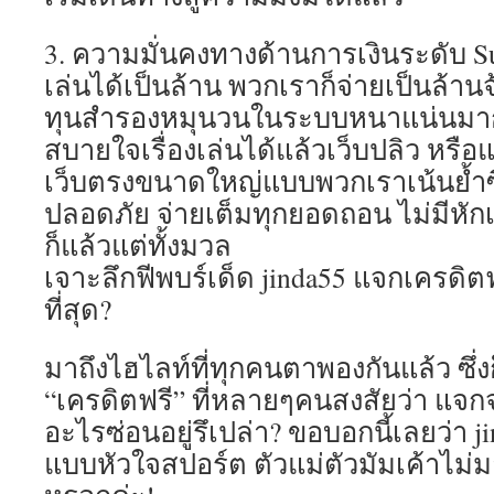
3. ความมั่นคงทางด้านการเงินระดับ S
เล่นได้เป็นล้าน พวกเราก็จ่ายเป็นล้านจ้
ทุนสำรองหมุนวนในระบบหนาแน่นมา
สบายใจเรื่องเล่นได้แล้วเว็บปลิว หรื
เว็บตรงขนาดใหญ่แบบพวกเราเน้นย้ำซื่อ
ปลอดภัย จ่ายเต็มทุกยอดถอน ไม่มีหักเ
ก็แล้วแต่ทั้งมวล
เจาะลึกฟีพบร์เด็ด jinda55 แจกเครดิตฟร
ที่สุด?
มาถึงไฮไลท์ที่ทุกคนตาพองกันแล้ว ซึ่ง
“เครดิตฟรี” ที่หลายๆคนสงสัยว่า แจกจ
อะไรซ่อนอยู่รึเปล่า? ขอบอกนี้เลยว่า 
แบบหัวใจสปอร์ต ตัวแม่ตัวมัมเค้าไม่ม