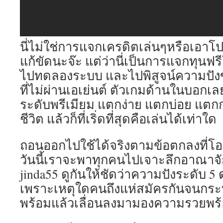
นี่ไม่ใช่การแจกเครดิตเล่นๆหรือเอา
แก้ขัดนะจ๊ะ แต่ว่านี่เป็นการแจกทุนฟรีใ
ไปทดลองระบบ และไปพิสูจน์ความปัง
ที่ไม่ผ่านเอเย่นต์ ตัวเกมด้านในบอกเ
ระดับพรีเมียม แตกง่าย แตกบ่อย แตกก
ชีวิต แล้วก็ที่เริ่ดที่สุดคือเล่นได้เท่าใด
ถอนออกไปใช้ได้จริงตามข้อตกลงที่
วันนี้เราจะพาทุกคนไปเจาะลึกอาณาจั
jinda55 ดูกันให้ชัดว่าความปังระดับ 5 
เพราะเหตุใดคนถึงแห่สมัครกันจนกระ
พร้อมแล้วเลื่อนลงมามองความรวยพร้อ