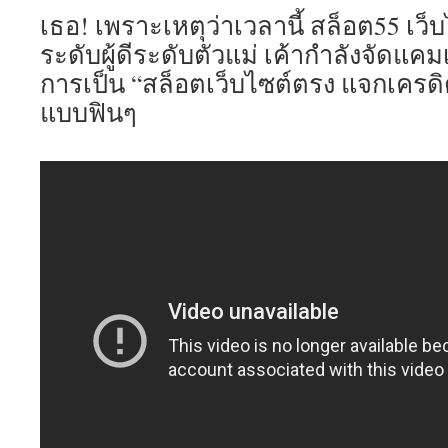
เธอ! เพราะเหตุว่าเวลานี้ สล็อต55 เว
ระดับผู้ดีระดับตัวแม่ เค้ากำลังจัดแ
การเป็น “สล็อตเว็บไซต์ตรง แจกเครดิต
แบบฟินๆ