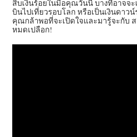
สิบเงินร้อยในมือคุณวันนี้ บางทีอาจจะเป
บินไปเที่ยวรอบโลก หรือเป็นเงินดาวน
คุณกล้าพอที่จะเปิดใจและมารู้จะกับ 
หมดเปลือก!