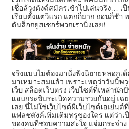
เชื่อล้วงตังค์สมัครเข้าไปเล่นจริง… เ
เรียบตั้งแต่วิแรก แตกก็ยาก ถอนก็ช้า
ดันล็อกยูสเซอร์พวกเรานิ่งเลย!
จริงแบบไม่ต้องมานั่งฟังนิยายหลอกเด
มาเหมาะสมแล้ว เพราะเหตุว่าวันนี้พว
เว็บ สล็อตเว็บตรง เว็บไซต์ที่เหล่านักป
แอบกระซิบระเบิดความรวยกันอยู่ เฉย
เลย นี่ไม่ใช่เว็บไซต์ผีเว็บไซต์เอเย่นต
แฟลชตังค์เพิ่มเติมทรูของใคร แต่ว่าเ
ของคนที่ชอบความสะใจ แจ่มกระจ่าง 