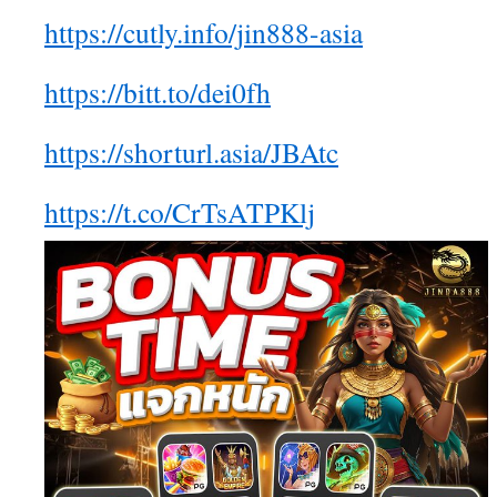
https://cutly.info/jin888-asia
https://bitt.to/dei0fh
https://shorturl.asia/JBAtc
https://t.co/CrTsATPKlj