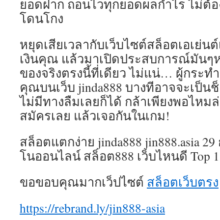
ยอดฝาก ถอนไวทุกยอดผลกำไร ไม่ต้องม
โดนโกง
หยุดเสียเวลากับเว็บไซต์สล็อตเอเย่นต์
เงินคุณ แล้วมาเปิดประสบการณ์มันๆ
ของจริงตรงนี้ที่เดียว ไม่แน่… ผู้กระ
คุณบนเว็บ jinda888 บางทีอาจจะเป็นช
ไม่มีทางลืมเลยก็ได้ กล้าเพียงพอไหมล
สมัครเลย แล้วเจอกันในเกม!
สล็อตแตกง่าย jinda888 jin888.asia 29 
โนออนไลน์ สล็อต888 เว็บไหนดี Top 1
ขอขอบคุณมากเว็ปไซต์
สล็อตเว็บตรง
https://rebrand.ly/jin888-asia