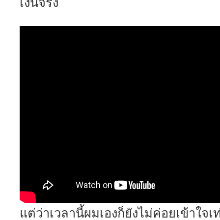
เงินจริง
เน็ต
มาก
ฝาก
ถอน
ไม่
มี
ขั่น
ต่ำ
หวย
บอล
บา
คา
ร่า
ยิง
ปลา
สล็อ
เว็บ
สล็อ
เว็บ
แท้
ห้าม
แต่ว่าเวลานี้ผมเองก็ยังไม่ค่อยเข้าใจเท
พลา