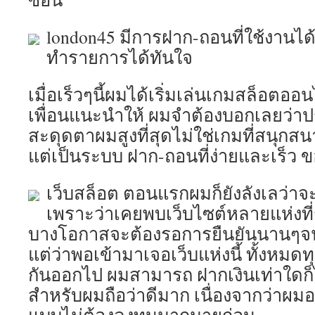
london45 มีการฝาก-ถอนที่ใช้งานได้ง
ทำรายการได้ทันใจ
เมื่อเร็วๆนี้ผมได้เริ่มเล่นเกมสล็อตออนไ
เพื่อนแนะนำให้ ผมจำต้องบอกเลยว่า
สะดุดตาผมสูงที่สุดไม่ใช่เกมที่สนุก
แต่เป็นระบบ ฝาก-ถอนที่ง่ายและเร็ว ขอ
เว็บสล็อต ตอนแรกผมก็ยังลังเลว่า
เพราะว่าเคยพบเว็บไซต์หลายแห่งที่ร
บางโอกาสจะต้องรอการยืนยันนานๆจน
แต่ว่าพอเข้ามาเจอเว็บแห่งนี้ ทั้งหมด
กันออกไป ผมสามารถ ฝากเงินเท่าใดก็ได้ 
สำหรับผมถือว่าดีมาก เนื่องจากว่าผม