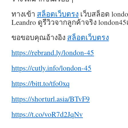
ทางเข้า
สล็อตเว็บตรง
เว็บสล็อต lond
Leandro ดูรีวิวจากลูกค้าจริง london4
ขอขอบคุณอ้างอิง
สล็อตเว็บตรง
https://rebrand.ly/london-45
https://cutly.info/london-45
https://bitt.to/tfo0xq
https://shorturl.asia/BTvF9
https://t.co/voR7d2JqNv
…