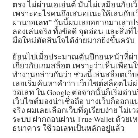
18
ตรง ไม่ผ่านเอเย่นต์ มันไม่เหมือนกับเว็
ม.ค.
เพราะอะไรคนถึงเสนอแนะให้เล่นกับเว
26
ผ่านวอเลท” วันนี้ผมเลยอยากมาเล่าป
ลองเล่นจริง ทั้งข้อดี จุดอ่อน และสิ่งที่
มือใหม่ตัดสินใจได้ง่ายมากยิ่งขึ้นครับ
ย้อนไปเมื่อประมาณต้นปีก่อนหน้าที่ผ่
เกี่ยวกับเกมสล็อต เพราะว่าเห็นเพื่อน
ทำงานกล่าวกันว่า ช่วงนี้เล่นสล็อตเว
เลยเริ่มค้นหาคำว่า เว็บไซต์สล็อตไม่
วอเลท ใน Google ต่อจากนั้นก็เริ่มอ่าน
เว็บไซต์มองน่าเชื่อถือ บางเว็บก็ออก
จริง ผมเลยเลือกเว็บที่ดูเรียบง่าย ไม่เวอ
ระบบ ฝากถอนผ่าน True Wallet ด้วยเหต
ธนาคาร ใช้วอเลทเป็นหลักอยู่แล้ว