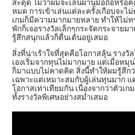
สะดุด ไม่ว่าผมจะเล่นผ่านมือถือหรือ
หมด การเข้าเล่นแต่ละครั้งเกือบจะไม
เกมก็มีความมากมายหลาย ทำให้ไม่ทรา
พักก็เจอรางวัลเล็กๆกระจัดกระจายมาเ
รู้สึกสนุกแล้วก็ตื่นเต้นอยู่เสมอ
สิ่งที่น่าเร้าใจที่สุดคือโอกาสลุ้น รา
เองเริ่มจากทุนไม่มากมาย แต่เมื่อหมุ
ก็มาแบบไม่คาดคิด สิ่งนี้ทำให้ผมรู้สึก
เฉพาะแต่เหมาะสมกับผู้เล่นทุนมาก แต่ผ
โอกาสเท่าเทียมกัน เนื่องจากว่าตัวเ
ทั้งรางวัลพิเศษอย่างสม่ำเสมอ