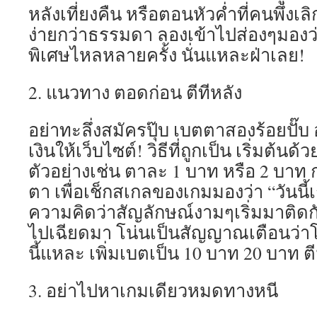
หลังเที่ยงคืน หรือตอนหัวค่ำที่คนพึ่งเ
ง่ายกว่าธรรมดา ลองเข้าไปส่องๆมองว
พิเศษไหลหลายครั้ง นั่นแหละฝ่าเลย!
2. แนวทาง ตอดก่อน ตีทีหลัง
อย่าทะลึ่งสมัครปุ๊บ เบตตาสองร้อยปั๊บ 
เงินให้เว็บไซต์! วิธีที่ถูกเป็น เริ่มต้น
ตัวอย่างเช่น ตาละ 1 บาท หรือ 2 บาท ก
ตา เพื่อเช็กสเกลของเกมมองว่า “วันน
ความคิดว่าสัญลักษณ์งามๆเริ่มมาติดกั
ไปเฉียดมา โน่นเป็นสัญญาณเตือนว่าโบ
นี้แหละ เพิ่มเบตเป็น 10 บาท 20 บาท ตี
3. อย่าไปหาเกมเดียวหมดทางหนี