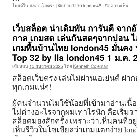
บน
โพสท์ใน
สล็อตเว็บตรง
|
ติดป้ายกำกับ
london45
|
ปิดความเห็น
เว็บ
สล็อ
ยก
เว็บสล็อต น่าเดิมพัน การันตี จา
บรร
กาล เกมสด เล่นกันสดๆจากบ่อน ไฮ
ลอน
มา
เกมพื้นบ้านไทย london45 มั่นคง
ไว้
ใน
Top 32 by Ila london45 1 ม.ค. 
เกม
เขียนบน
15 ธันวาคม 2025
โดย
Kenneth Coleman
คา
สิโน
สล็อตเว็บตรง เล่นไม่ผ่านเอเย่นต์ ฝ
Top
ทุกเกมแน่ๆ!
13
by
Lea
ผู้คนจำนวนไม่ใช้น้อยที่เข้ามาอ่านเนื้อ
Lon
เกม
ไม่ต่างอะไรจากผมเท่าไรนัก คือเริ่ม
โหล
สล็อตมองสักครั้ง เพราะว่าเห็นคนที่อย
ไว
เห็นรีวิวในโซเชียลว่าเกมแตกง่าย lond
ไม่
กิน