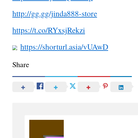
http://gg.gg/jinda888-store
https://t.co/RYxsjRekzi
https://shorturl.asia/vUAwD
Share