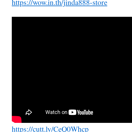
https://wow.in.th/jinda888-store
https://cutt.ly/CeQ0Whcp