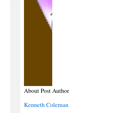
About Post Author
Kenneth Coleman