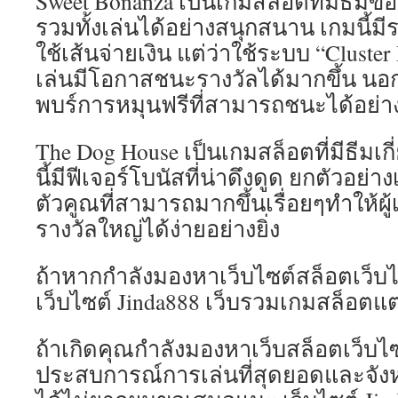
Sweet Bonanza เป็นเกมสล็อตที่มีธีมข
รวมทั้งเล่นได้อย่างสนุกสนาน เกมนี้ม
ใช้เส้นจ่ายเงิน แต่ว่าใช้ระบบ “Cluster 
เล่นมีโอกาสชนะรางวัลได้มากขึ้น นอกเ
พบร์การหมุนฟรีที่สามารถชนะได้อย่า
The Dog House เป็นเกมสล็อตที่มีธีมเก
นี้มีฟีเจอร์โบนัสที่น่าดึงดูด ยกตัวอย่า
ตัวคูณที่สามารถมากขึ้นเรื่อยๆทำให้ผู้
รางวัลใหญ่ได้ง่ายอย่างยิ่ง
ถ้าหากกำลังมองหาเว็บไซต์สล็อตเว็บไ
เว็บไซต์ Jinda888 เว็บรวมเกมสล็อตแ
ถ้าเกิดคุณกำลังมองหาเว็บสล็อตเว็บไ
ประสบการณ์การเล่นที่สุดยอดและจัง