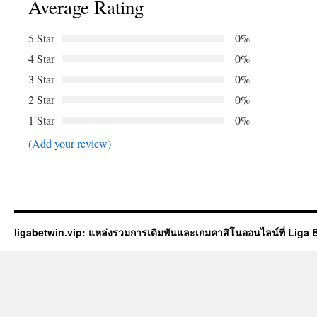
Average Rating
5 Star
0%
4 Star
0%
3 Star
0%
2 Star
0%
1 Star
0%
(Add your review)
ligabetwin.vip: แหล่งรวมการเดิมพันและเกมคาสิโนออนไลน์ที่ Liga 