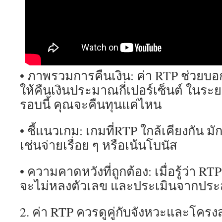
• ภาพรวมการคืนเงิน: ค่า RTP ช่วยบ
ให้คืนเงินประมาณกี่เปอร์เซ็นต์ ในระ
รอบนี้ คุณจะคืนทุนแค่ไหน
• ชี้แนวเกม: เกมที่RTP ใกล้เคียงกัน ม
เช่นจ่ายเรื่อย ๆ หรือเน้นโบนัส
• ความคาดหวังที่ถูกต้อง: เมื่อรู้ว่า RT
จะไม่หลงตัวเลข และประเมินจากประส
2. ค่า RTP ควรดูคู่กับจังหวะและโครง