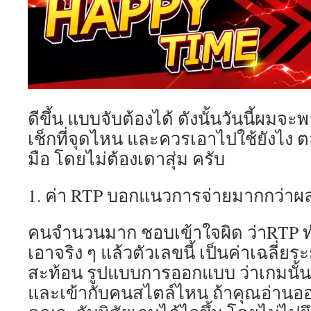
ดีขึ้น แบบจับต้องได้ ดังนั้นวันนี้ผมจ
เช็กที่จุดไหน และควรเอาไปใช้ยังไง ตอ
มือ โดยไม่ต้องเดาสุ่ม ครับ
1. ค่า RTP บอกแนวการจ่ายมากกว่าผ
คนจำนวนมาก ชอบเข้าใจผิด ว่าRTP 
เอาจริง ๆ แล้วตัวเลขนี้ เป็นค่าเฉลี่ย
สะท้อน รูปแบบการออกแบบ ว่าเกมนั้น
และเข้ากับคนสไตล์ไหน ถ้าคุณอ่านออ