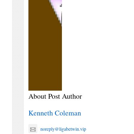
About Post Author
Kenneth Coleman
noreply@ligabetwin.vip