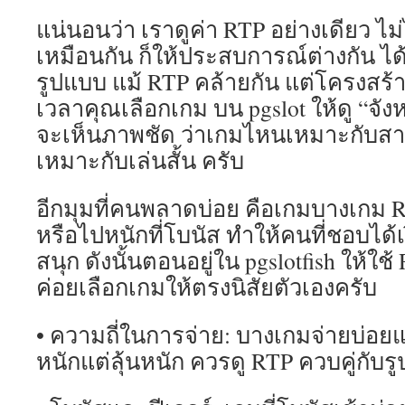
แน่นอนว่า เราดูค่า RTP อย่างเดียว ไม
เหมือนกัน ก็ให้ประสบการณ์ต่างกัน ได้
รูปแบบ แม้ RTP คล้ายกัน แต่โครงสร้
เวลาคุณเลือกเกม บน pgslot ให้ดู “จังห
จะเห็นภาพชัด ว่าเกมไหนเหมาะกับ
เหมาะกับเล่นสั้น ครับ
อีกมุมที่คนพลาดบ่อย คือเกมบางเกม RT
หรือไปหนักที่โบนัส ทำให้คนที่ชอบได้เงิ
สนุก ดังนั้นตอนอยู่ใน pgslotfish ให้ใช
ค่อยเลือกเกมให้ตรงนิสัยตัวเองครับ
• ความถี่ในการจ่าย: บางเกมจ่ายบ่อยแ
หนักแต่ลุ้นหนัก ควรดู RTP ควบคู่กับ