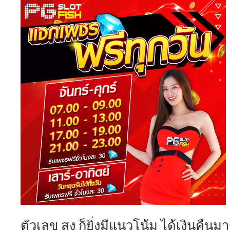
ตัวเลข สูง ก็ยิ่งมีแนวโน้ม ได้เงินคืนมาก