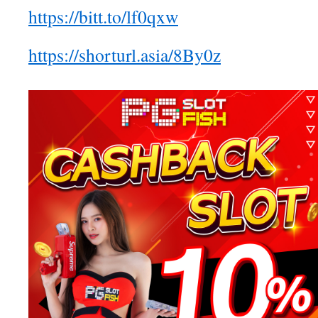
https://bitt.to/lf0qxw
https://shorturl.asia/8By0z